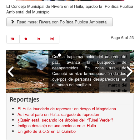
El Concejo Municipal de Rivera en el Huila, aprobó la Política Pública
Ambiental del Municipio.
Read more: Rivera con Política Pública Ambiental
Page 6 of 23
Con la implementación del acuerdo de
En Caquetá
paz, avanza la búsqueda de
recuperan
desaparecidos. En zona rural de
cuerpos de
Caquetá se hizo la recuperación de dos
desaparecid
cuerpos de personas desaparecidas en
os en el
el marco del conflicto.
marco del
conflicto
armado
Reportajes
El Huila inundado de represas: en riesgo el Magdalena
Así va el paro en Huila: cargado de represión
¿Quién está secando los árboles del “Túnel Verde”?
Indigno desalojo de una anciana en el Huila
Un grito de S.O.S en El Quimbo