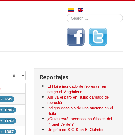
Search
...
Display #
Reportajes
El Huila inundado de represas: en
s
riesgo el Magdalena
Así va el paro en Huila: cargado de
ts: 7649
represión
Indigno desalojo de una anciana en el
ts: 15985
Huila
¿Quién está secando los árboles del
ts: 11760
“Túnel Verde”?
Un grito de S.O.S en El Quimbo
ts: 12857