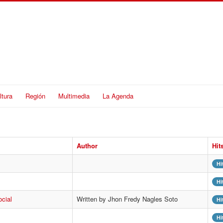
ltura
Región
Multimedia
La Agenda
Author
Hit
Hi
Hi
social
Written by Jhon Fredy Nagles Soto
Hi
Hi