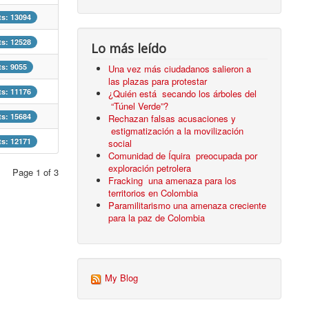
ts: 13094
ts: 12528
Lo más leído
ts: 9055
Una vez más ciudadanos salieron a
las plazas para protestar
ts: 11176
¿Quién está secando los árboles del
“Túnel Verde”?
ts: 15684
Rechazan falsas acusaciones y
estigmatización a la movilización
ts: 12171
social
Comunidad de Íquira preocupada por
exploración petrolera
Page 1 of 3
Fracking una amenaza para los
territorios en Colombia
Paramilitarismo una amenaza creciente
para la paz de Colombia
My Blog