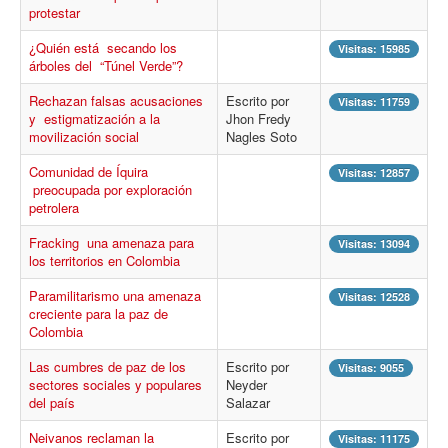
protestar
Procesos
Cultura
¿Quién está secando los
Visitas: 15985
árboles del “Túnel Verde”?
Región
Rechazan falsas acusaciones
Escrito por
Visitas: 11759
Multimedia
y estigmatización a la
Jhon Fredy
movilización social
Nagles Soto
La Agenda
Comunidad de Íquira
Visitas: 12857
preocupada por exploración
petrolera
Fracking una amenaza para
Visitas: 13094
los territorios en Colombia
Paramilitarismo una amenaza
Visitas: 12528
creciente para la paz de
Colombia
Las cumbres de paz de los
Escrito por
Visitas: 9055
sectores sociales y populares
Neyder
del país
Salazar
Neivanos reclaman la
Escrito por
Visitas: 11175