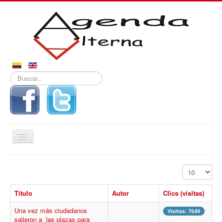
Buscar...
Alternar
navegación
Inicio
Mostrar #
Noticias
Título
Autor
Clics (visitas)
Derechos
Una vez más ciudadanos
Reportajes
Visitas: 7649
salieron a las plazas para