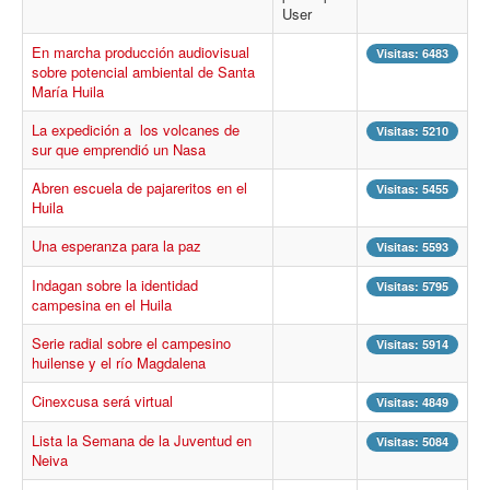
Procesos
User
Cultura
En marcha producción audiovisual
Visitas: 6483
sobre potencial ambiental de Santa
Región
María Huila
Multimedia
La expedición a los volcanes de
Visitas: 5210
sur que emprendió un Nasa
La Agenda
Abren escuela de pajareritos en el
Visitas: 5455
Huila
Una esperanza para la paz
Visitas: 5593
Indagan sobre la identidad
Visitas: 5795
campesina en el Huila
Serie radial sobre el campesino
Visitas: 5914
huilense y el río Magdalena
Cinexcusa será virtual
Visitas: 4849
Lista la Semana de la Juventud en
Visitas: 5084
Neiva