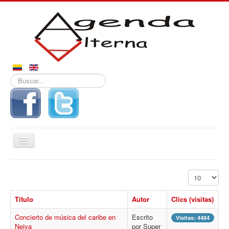
Buscar...
Alternar
navegación
Inicio
Mostrar #
Noticias
Título
Autor
Clics (visitas)
Derechos
Concierto de música del caribe en
Escrito
Reportajes
Visitas: 4484
Neiva
por Super