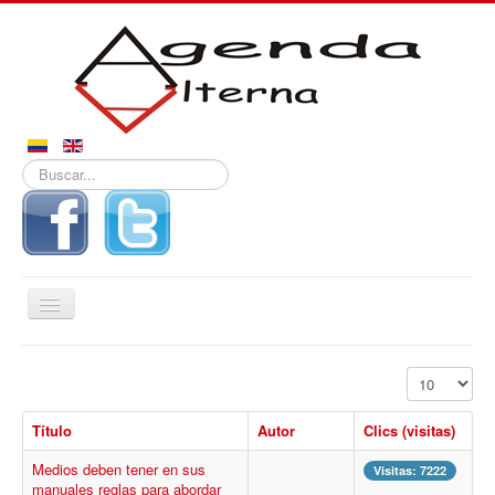
Buscar...
Alternar
navegación
Inicio
Mostrar #
Noticias
Título
Autor
Clics (visitas)
Derechos
Medios deben tener en sus
Reportajes
Visitas: 7222
manuales reglas para abordar