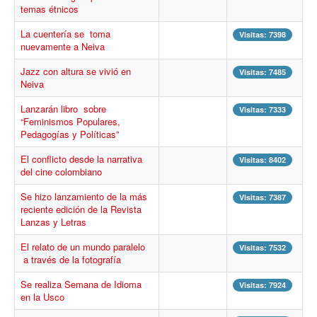
temas étnicos
Procesos
Cultura
La cuentería se toma
Visitas: 7398
nuevamente a Neiva
Región
Jazz con altura se vivió en
Visitas: 7485
Multimedia
Neiva
La Agenda
Lanzarán libro sobre
Visitas: 7333
“Feminismos Populares,
Pedagogías y Políticas”
El conflicto desde la narrativa
Visitas: 8402
del cine colombiano
Se hizo lanzamiento de la más
Visitas: 7387
reciente edición de la Revista
Lanzas y Letras
El relato de un mundo paralelo
Visitas: 7532
a través de la fotografía
Se realiza Semana de Idioma
Visitas: 7924
en la Usco