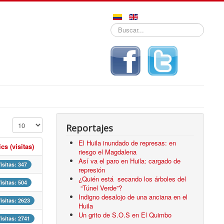
Buscar...
Mostrar #
Reportajes
El Huila inundado de represas: en
ics (visitas)
riesgo el Magdalena
Así va el paro en Huila: cargado de
isitas: 347
represión
¿Quién está secando los árboles del
isitas: 504
“Túnel Verde”?
Indigno desalojo de una anciana en el
isitas: 2623
Huila
Un grito de S.O.S en El Quimbo
isitas: 2741