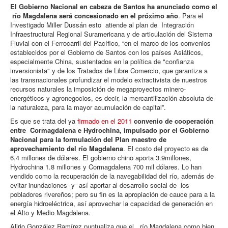
El Gobierno Nacional en cabeza de Santos ha anunciado como el
río Magdalena será concesionado en el próximo año
. Para el
Investigado Miller Dussán esto atiende al plan de Integración
Infraestructural Regional Suramericana y de articulación del Sistema
Fluvial con el Ferrocarril del Pacífico, “en el marco de los convenios
establecidos por el Gobierno de Santos con los países Asiáticos,
especialmente China, sustentados en la política de "confianza
inversionista" y de los Tratados de Libre Comercio, que garantiza a
las transnacionales profundizar el modelo extractivista de nuestros
recursos naturales la imposición de megaproyectos minero-
energéticos y agronegocios, es decir, la mercantilización absoluta de
la naturaleza, para la mayor acumulación de capital”.
Es que se trata del ya
firmado en el 2011
convenio de cooperación
entre Cormagdalena e Hydrochina, impulsado por el Gobierno
Nacional para la formulación del Plan maestro de
aprovechamiento del río Magdalena
. El costo del proyecto es de
6.4 millones de dólares. El gobierno chino aporta 3.9millones,
Hydrochina 1.8 millones y Cormagdalena 700 mil dólares. Lo han
vendido como la recuperación de la navegabilidad del río, además de
evitar inundaciones y así aportar al desarrollo social de los
pobladores rivereños; pero su fin es la apropiación de cauce para a la
energía hidroeléctrica, así aprovechar la capacidad de generación en
el Alto y Medio Magdalena.
Alirio González Ramírez puntualiza que el río Magdalena como bien