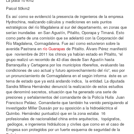
La plata 10 km2
Paicol 50km2
Es así como se evidenció la presencia de ingenieros de la empresa
Hydrochina, realizando cálculos y mediciones en seis puntos
estratégicos del río Magdalena al sur del departamento, en zonas que
serían inundadas en San Agustín, Pitalito, Oporapa y Timaná. Esto
como parte de una comisión que se adelantó con la Corporación del
Río Magdalena, Cormagdalena. Fue así como estuvieron sobre la
avenida Pastrana en
río Guarapas
de Pitalito. Álvaro Pérez manifestó
que noviembre de 2011 los chinos ya habían estado en Pitalito, “el
grupo realizó un recorrido de 43 días desde San Agustín hasta
Barranquilla y Cartagena por los municipios ribereños, evaluando las
condiciones de uso actual y futuro aprovechamiento del río”, eso por
un pronunciamiento de Cormagdalena en el según informa éste es un
tema de estado que ya está andando indica, la entidad. La diputada
Sandra Milena Hernández denunció la realización de estos estudios
que denominó secretos, situación que ha generado una serie de
presiones y señalamientos del comandante de la Policía Huila Juan
Francisco Peláez. Comandante que también ha venido persiguiendo al
investigador Miller Dussán por su oposición a la hidroeléctrica el
Quimbo. Hernández puntualizó que en la zona estaba 16
profesionales de nacionalidad china entre arquitectos, topógrafos,
geólogos, e ingenieros hidráulicos y civiles que como en el caso de
Emgesa son protegidos por un fuerte esquema de seguridad de la