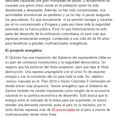
desviado causando una gran mortandad de peces, y actualmente ha
causado una grave crisis social en la población quien ha sido
desplazada y despojada. Además no han sido compensadas, sus
actividades económicas se perdieron y ya no hay ni peces aseguran
los pescadores. Es que actualmente ni se permite navegar y transitar
por el río concesionado a Emgesa y para eso tiene toda la seguridad
prestada por la fuerza pública. Este río que históricamente ha sido
parte del desarrollo de la civilización colombiana no será más que
represas produciendo energía, condenado a una vida útil de 50 años
para beneficiar a grandes multinacionales energéticas.
El proyecto energético
El Quimbo fue una imposición del Gobierno del expresidente Uribe en
su plan de confianza inversionista y la seguridad democrática. Un
negocio que los políticos del Huila aceptaron, pero que deja al Huila
destrucción. Una represa unipropósito con el único fin de exportar
energía y con la concesión del río para toda la vida. Su objetivo
estuvo marcado en el Plan 2019 o Visión Colombia II Centenario en
donde entran más proyectos. Sector energético que el Gobierno de
Santos también ha venido impulsando como renglón de la economía
nacional en su política económica de desarrollo. Esto busca que la
energía entre al mercado de la bolsa para ser exportada, no busca
atender una demanda nacional, pues el país no la necesita; por lo
tanto dichas represas más de
30 proyectadas
en el país a manos de
multinacionales tienen otros fines.