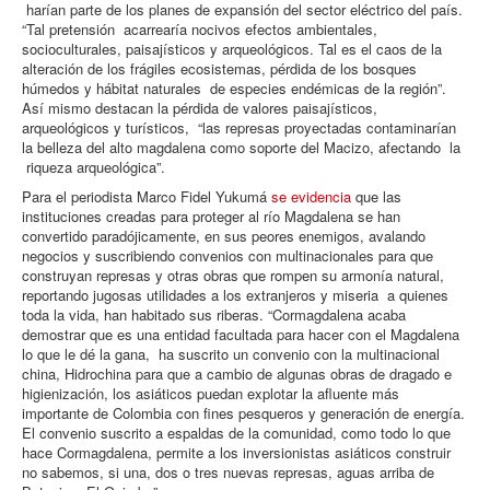
harían parte de los planes de expansión del sector eléctrico del país.
“Tal pretensión acarrearía nocivos efectos ambientales,
socioculturales, paisajísticos y arqueológicos. Tal es el caos de la
alteración de los frágiles ecosistemas, pérdida de los bosques
húmedos y hábitat naturales de especies endémicas de la región”.
Así mismo destacan la pérdida de valores paisajísticos,
arqueológicos y turísticos, “las represas proyectadas contaminarían
la belleza del alto magdalena como soporte del Macizo, afectando la
riqueza arqueológica”.
Para el periodista Marco Fidel Yukumá
se evidencia
que las
instituciones creadas para proteger al río Magdalena se han
convertido paradójicamente, en sus peores enemigos, avalando
negocios y suscribiendo convenios con multinacionales para que
construyan represas y otras obras que rompen su armonía natural,
reportando jugosas utilidades a los extranjeros y miseria a quienes
toda la vida, han habitado sus riberas. “Cormagdalena acaba
demostrar que es una entidad facultada para hacer con el Magdalena
lo que le dé la gana, ha suscrito un convenio con la multinacional
china, Hidrochina para que a cambio de algunas obras de dragado e
higienización, los asiáticos puedan explotar la afluente más
importante de Colombia con fines pesqueros y generación de energía.
El convenio suscrito a espaldas de la comunidad, como todo lo que
hace Cormagdalena, permite a los inversionistas asiáticos construir
no sabemos, si una, dos o tres nuevas represas, aguas arriba de