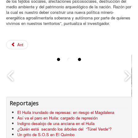
de los tejidos sociales, afectaciones psicosociales, destrucción del
medio ambiente y del patrimonio arqueológico de la nación. Razón por
la cual es nuestro deber construir una nueva política minero-
energética agroalimentaria soberana y autónoma por parte de quienes
vivimos en nuestros territorios”, puntualiza el investigador.
Ant
Queman
casas
El domingo 12 en hora de la madruga,
sagradas del
fueron incineradas las viviendas
pueblo
ancestrales del pueblo Kankuama de La
Kankuamo
Mina en el departamento de Cesar.
Reportajes
El Huila inundado de represas: en riesgo el Magdalena
Así va el paro en Huila: cargado de represión
Indigno desalojo de una anciana en el Huila
¿Quién está secando los árboles del “Túnel Verde”?
Un grito de S.O.S en El Quimbo