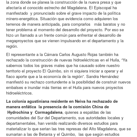
la zona donde se planea la construcción de la nueva presa y que
afectaría el conocido estrecho del Magdalena. El Episcopal ha
manifestado y pronunciado sobre el grave impacto de la política
minero-energética. Situación que evidencia como adquieren los
terrenos de manera anticipada, para comprarlos más baratos y no
tener problema al momento del desarrollo del proyecto. Por eso se
hizo un llamado a un frente común para enfrentar el desarrollo de
megaproyectos que se vienen impulsando en el departamento y la
región.
El representante a la Cámara Carlos Augusto Rojas también ha
rechazado la construcción de nuevas hidroeléctricas en el Huila, “Ya
sabemos todos los graves males que ha causado sobre nuestro
territorio el proyecto El Quimbo, sin ni siquiera iniciar a operar y el
flaco aporte que a la economía de la región”. Sandra Hernández
manifestó su rechazo contundente a la posibilidad de construir nuevos
embalses e inundar más tierras en el Huila para nuevos proyectos
hidroeléctricos.
La colonia agustiniana residente en Neiva ha rechazado de
manera enfática la presencia de la comisión China de
Hydrochina y Cormagdalena
, quienes a espaldas de las
comunidades del Sur del Departamento, sus autoridades locales y
departamentales, han venido realizando diversos estudios para
materializar lo que serian las tres represas del Alto Magdalena, que se
sumarian a las de Betania y el Quimbo, las que según estudios