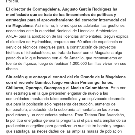
Policía.
El director de Cormagdalena, Augusto García Rodríguez ha
manifestado que se trata de los lineamientos de políticas y
estrategias para el aprovechamiento del corredor intermodal del
río Magdalena
. Así mismo, informó que se adelantan las gestiones
necesarias ante la autoridad Nacional de Licencias Ambientales –
ANLA- para la aprobación de las licencias ambientales. Según explica
el directivo de Hydrochina, empresa con 60 años de experiencia en
servicios técnicos integrales para la construcción de proyectos
hídricos e hidroeléctricos, se trata de hacer con el Magdalena algo
parecido a lo que hicieron con el río Amarillo, que reconvirtieron en
fuente de riqueza, luego de reubicar 1.200.000 familias vivían en sus
riberas.
Situación que entrega el control del río Grande de la Magdalena
con el reciente Quimbo, luego vendrán Pericongo, Isnos,
Chillurco, Oporapa, Guarapas y el Macizo Colombiano
. Esto con
una estrategia en la que pretenden engañar de nuevo a las
comunidades mostrando falso beneficios y un equivocado desarrollo
que para la población sólo representa destrucción, aumento de
temperatura, afectación de la soberanía alimentaria en las zonas
productivas y un contundente pobreza. Para Tatiana Roa Avendaño,
la política energética genera la pregunta si el país está ampliando su
producción energética para garantizar un suministro barato y seguro
que satisfaga las necesidades de las amplias masas de población