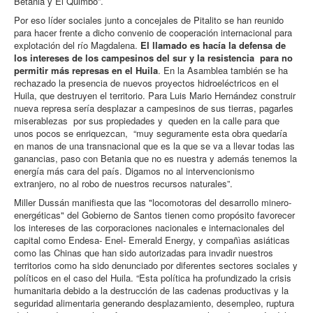
Betania y El Quimbo”.
Por eso líder sociales junto a concejales de Pitalito se han reunido
para hacer frente a dicho convenio de cooperación internacional para
explotación del río Magdalena.
El llamado es hacía la defensa de
los intereses de los campesinos del sur y la resistencia para no
permitir más represas en el Huila
. En la Asamblea también se ha
rechazado la presencia de nuevos proyectos hidroeléctricos en el
Huila, que destruyen el territorio. Para Luis Mario Hernández construir
nueva represa sería desplazar a campesinos de sus tierras, pagarles
miserablezas por sus propiedades y queden en la calle para que
unos pocos se enriquezcan, “muy seguramente esta obra quedaría
en manos de una transnacional que es la que se va a llevar todas las
ganancias, paso con Betania que no es nuestra y además tenemos la
energía más cara del país. Digamos no al intervencionismo
extranjero, no al robo de nuestros recursos naturales”.
Miller Dussán manifiesta que las "locomotoras del desarrollo minero-
energéticas" del Gobierno de Santos tienen como propósito favorecer
los intereses de las corporaciones nacionales e internacionales del
capital como Endesa- Enel- Emerald Energy, y compañìas asiáticas
como las Chinas que han sido autorizadas para invadir nuestros
territorios como ha sido denunciado por diferentes sectores sociales y
políticos en el caso del Huila. “Esta política ha profundizado la crisis
humanitaria debido a la destrucción de las cadenas productivas y la
seguridad alimentaria generando desplazamiento, desempleo, ruptura