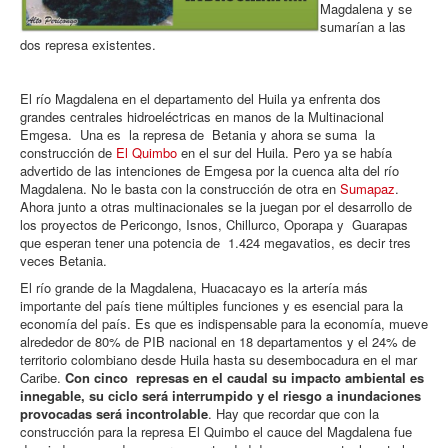
Magdalena y se
sumarían a las
dos represa existentes.
El río Magdalena en el departamento del Huila ya enfrenta dos
grandes centrales hidroeléctricas en manos de la Multinacional
Emgesa. Una es la represa de Betania y ahora se suma la
construcción de
El Quimbo
en el sur del Huila. Pero ya se había
advertido de las intenciones de Emgesa por la cuenca alta del río
Magdalena. No le basta con la construcción de otra en
Sumapaz
.
Ahora junto a otras multinacionales se la juegan por el desarrollo de
los proyectos de Pericongo, Isnos, Chillurco, Oporapa y Guarapas
que esperan tener una potencia de 1.424 megavatios, es decir tres
veces Betania.
El río grande de la Magdalena, Huacacayo es la artería más
importante del país tiene múltiples funciones y es esencial para la
economía del país. Es que es indispensable para la economía, mueve
alrededor de 80% de PIB nacional en 18 departamentos y el 24% de
territorio colombiano desde Huila hasta su desembocadura en el mar
Caribe.
Con cinco represas en el caudal su impacto ambiental es
innegable, su ciclo será interrumpido y el riesgo a inundaciones
provocadas será incontrolable
. Hay que recordar que con la
construcción para la represa El Quimbo el cauce del Magdalena fue