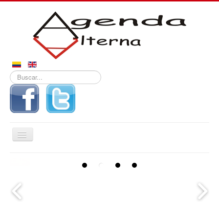
Buscar...
Alternar
navegación
Inicio
Encuentran
Noticias
En el Cementerio Central de Neiva, la
cuerpos de
Unidad de búsqueda de Personas
personadas
Derechos
Desaparecidas recuperó 12 cuerpos de
desaparecid
personas desaparecidas en el marco del
as en Neiva
Reportajes
conflicto armado