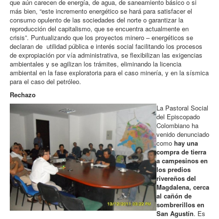
que aún carecen de energía, de agua, de saneamiento básico o si
más bien, “este incremento energético se hará para satisfacer el
consumo opulento de las sociedades del norte o garantizar la
reproducción del capitalismo, que se encuentra actualmente en
crisis”. Puntualizando que los proyectos minero – energéticos se
declaran de utilidad pública e interés social facilitando los procesos
de expropiación por vía administrativa, se flexibilizan las exigencias
ambientales y se agilizan los trámites, eliminando la licencia
ambiental en la fase exploratoria para el caso minería, y en la sísmica
para el caso del petróleo.
Rechazo
La Pastoral Social
del Episcopado
Colombiano ha
venido denunciado
como
hay una
compra de tierra
a campesinos en
los predios
rivereños del
Magdalena, cerca
al cañón de
sombrerillos en
San Agustín
. Es