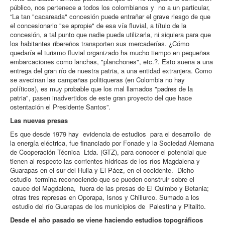
público, nos pertenece a todos los colombianos y no a un particular,
“La tan "cacareada" concesión puede entrañar el grave riesgo de que
el concesionario "se apropie" de esa vía fluvial, a título de la
concesión, a tal punto que nadie pueda utilizarla, ni siquiera para que
los habitantes ribereños transporten sus mercaderías. ¿Cómo
quedaría el turismo fluvial organizado ha mucho tiempo en pequeñas
embarcaciones como lanchas, "planchones", etc.?. Esto suena a una
entrega del gran río de nuestra patria, a una entidad extranjera. Como
se avecinan las campañas politiqueras (en Colombia no hay
políticos), es muy probable que los mal llamados "padres de la
patria", pasen inadvertidos de este gran proyecto del que hace
ostentación el Presidente Santos”.
Las nuevas presas
Es que desde 1979 hay evidencia de estudios para el desarrollo de
la energía eléctrica, fue financiado por Fonade y la Sociedad Alemana
de Cooperación Técnica Ltda. (GTZ), para conocer el potencial que
tienen al respecto las corrientes hídricas de los ríos Magdalena y
Guarapas en el sur del Huila y El Páez, en el occidente. Dicho
estudio termina reconociendo que se pueden construir sobre el
cauce del Magdalena, fuera de las presas de El Quimbo y Betania;
otras tres represas en Oporapa, Isnos y Chillurco. Sumado a los
estudio del río Guarapas de los municipios de Palestina y Pitalito.
Desde el año pasado se viene haciendo estudios topográficos