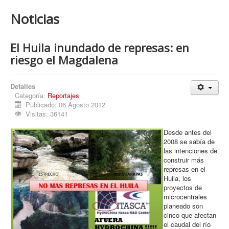
Procesos
Noticias
Cultura
Región
El Huila inundado de represas: en
riesgo el Magdalena
Multimedia
La Agenda
Detalles
Categoría:
Reportajes
Publicado: 06 Agosto 2012
Visitas: 36141
Desde antes del
2008 se sabía de
las intenciones de
construir más
represas en el
Huila, los
proyectos de
microcentrales
planeado son
cinco que afectan
el caudal del río