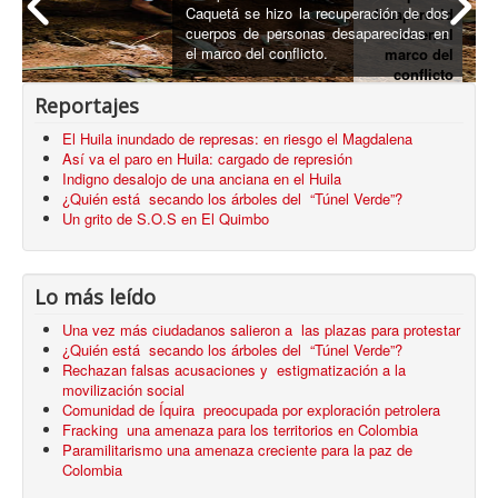
Caquetá se hizo la recuperación de dos
desaparecid
cuerpos de personas desaparecidas en
os en el
el marco del conflicto.
marco del
conflicto
armado
Reportajes
El Huila inundado de represas: en riesgo el Magdalena
Así va el paro en Huila: cargado de represión
Indigno desalojo de una anciana en el Huila
¿Quién está secando los árboles del “Túnel Verde”?
Un grito de S.O.S en El Quimbo
Lo más leído
Una vez más ciudadanos salieron a las plazas para protestar
¿Quién está secando los árboles del “Túnel Verde”?
Rechazan falsas acusaciones y estigmatización a la
movilización social
Comunidad de Íquira preocupada por exploración petrolera
Fracking una amenaza para los territorios en Colombia
Paramilitarismo una amenaza creciente para la paz de
Colombia