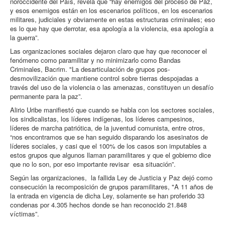
noroccidente del País, revela que “hay enemigos del proceso de Paz,
y esos enemigos están en los escenarios políticos, en los escenarios
militares, judiciales y obviamente en estas estructuras criminales; eso
es lo que hay que derrotar, esa apología a la violencia, esa apología a
la guerra”.
Las organizaciones sociales dejaron claro que hay que reconocer el
fenómeno como paramilitar y no minimizarlo como Bandas
Criminales, Bacrim. "La desarticulación de grupos pos-
desmovilización que mantiene control sobre tierras despojadas a
través del uso de la violencia o las amenazas, constituyen un desafío
permanente para la paz”.
Alirio Uribe manifiestó que cuando se habla con los sectores sociales,
los sindicalistas, los líderes indígenas, los líderes campesinos,
líderes de marcha patriótica, de la juventud comunista, entre otros,
“nos encontramos que se han seguido disparando los asesinatos de
líderes sociales, y casi que el 100% de los casos son imputables a
estos grupos que algunos llaman paramilitares y que el gobierno dice
que no lo son, por eso importante revisar esa situación”.
Según las organizaciones, la fallida Ley de Justicia y Paz dejó como
consecución la recomposición de grupos paramilitares, "A 11 años de
la entrada en vigencia de dicha Ley, solamente se han proferido 33
condenas por 4.305 hechos donde se han reconocido 21.848
víctimas”.