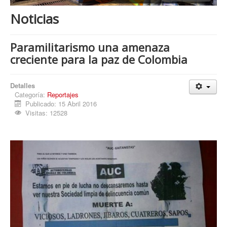
Procesos
Noticias
Cultura
Región
Paramilitarismo una amenaza
creciente para la paz de Colombia
Multimedia
La Agenda
Detalles
Categoría:
Reportajes
Publicado: 15 Abril 2016
Visitas: 12528