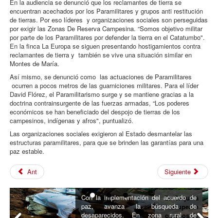
En la audiencia se denunció que los reclamantes de tierra se
encuentran acechados por los Paramilitares y grupos anti restitución
de tierras. Por eso líderes y organizaciones sociales son perseguidas
por exigir las Zonas De Reserva Campesina. “Somos objetivo militar
por parte de los Paramilitares por defender la tierra en el Catatumbo".
En la finca La Europa se siguen presentando hostigamientos contra
reclamantes de tierra y también se vive una situación similar en
Montes de María.
Así mismo, se denunció como las actuaciones de Paramilitares
ocurren a pocos metros de las guarniciones militares. Para el líder
David Flórez, el Paramilitarismo surge y se mantiene gracias a la
doctrina contrainsurgente de las fuerzas armadas, “Los poderes
económicos se han beneficiado del despojo de tierras de los
campesinos, indígenas y afros", puntualizó.
Las organizaciones sociales exigieron al Estado desmantelar las
estructuras paramilitares, para que se brinden las garantías para una
paz estable.
Ant
Siguiente
Con la implementación del acuerdo de
En Caquetá
paz, avanza la búsqueda de
recuperan
desaparecidos. En zona rural de
cuerpos de