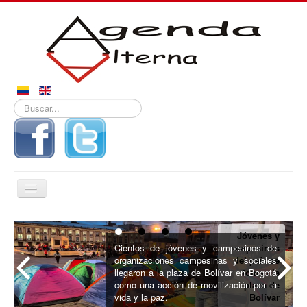
Buscar...
Alternar
navegación
Inicio
Jóvenes y
Noticias
Cientos de jóvenes y campesinos de
campesinos
organizaciones campesinas y sociales
del país se
Derechos
llegaron a la plaza de Bolívar en Bogotá
toman la
como una acción de movilización por la
plaza de
Reportajes
vida y la paz.
Bolívar