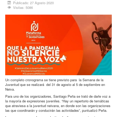
Publicado: 27 Agosto 2020
Procesos
Visitas: 5086
Cultura
Región
Multimedia
La Agenda
Un completo cronograma se tiene previsto para la Semana de la
Juventud que se realizará del 31 de agosto al 5 de septiembre en
Neiva.
Para uno de los organizadores, Santiago Peña se trató de darle voz a
la mayoría de expresiones juveniles. “Hay un repertorio de temáticas
que atraviesa a la juventud neivana, en donde son las organizaciones
las que coordinarán y conducirán las actividades”, puntualizó Peña.