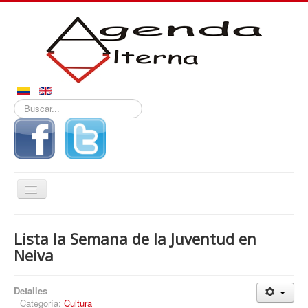
Buscar...
Alternar
navegación
Inicio
Lista la Semana de la Juventud en
Noticias
Neiva
Derechos
Detalles
Reportajes
Categoría:
Cultura