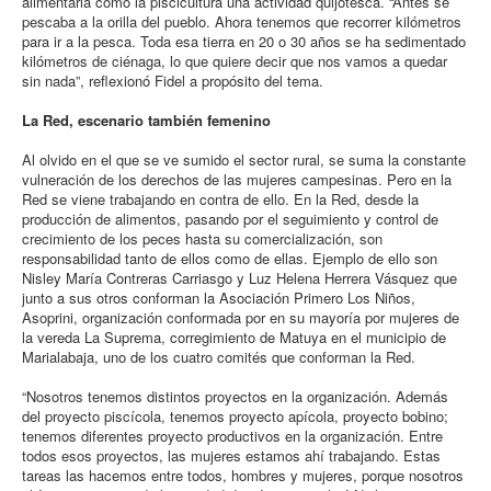
alimentaria como la piscicultura una actividad quijotesca. “Antes se
pescaba a la orilla del pueblo. Ahora tenemos que recorrer kilómetros
para ir a la pesca. Toda esa tierra en 20 o 30 años se ha sedimentado
kilómetros de ciénaga, lo que quiere decir que nos vamos a quedar
sin nada”, reflexionó Fidel a propósito del tema.
La Red, escenario también femenino
Al olvido en el que se ve sumido el sector rural, se suma la constante
vulneración de los derechos de las mujeres campesinas. Pero en la
Red se viene trabajando en contra de ello. En la Red, desde la
producción de alimentos, pasando por el seguimiento y control de
crecimiento de los peces hasta su comercialización, son
responsabilidad tanto de ellos como de ellas. Ejemplo de ello son
Nisley María Contreras Carriasgo y Luz Helena Herrera Vásquez que
junto a sus otros conforman la Asociación Primero Los Niños,
Asoprini, organización conformada por en su mayoría por mujeres de
la vereda La Suprema, corregimiento de Matuya en el municipio de
Marialabaja, uno de los cuatro comités que conforman la Red.
“Nosotros tenemos distintos proyectos en la organización. Además
del proyecto piscícola, tenemos proyecto apícola, proyecto bobino;
tenemos diferentes proyecto productivos en la organización. Entre
todos esos proyectos, las mujeres estamos ahí trabajando. Estas
tareas las hacemos entre todos, hombres y mujeres, porque nosotros