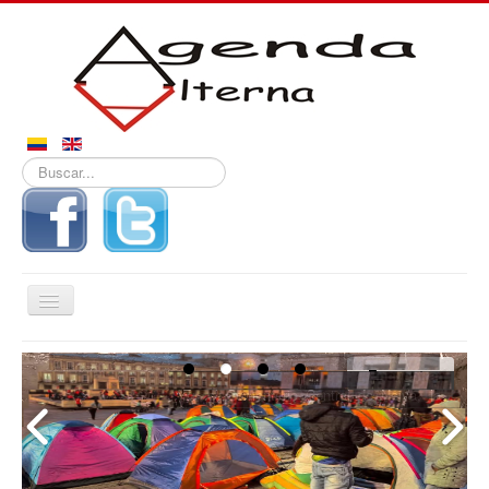
Buscar...
Alternar
navegación
Inicio
Encuentran
Noticias
En el Cementerio Central de Neiva, la
cuerpos de
Unidad de búsqueda de Personas
personadas
Derechos
Desaparecidas recuperó 12 cuerpos de
desaparecid
personas desaparecidas en el marco del
as en Neiva
Reportajes
conflicto armado