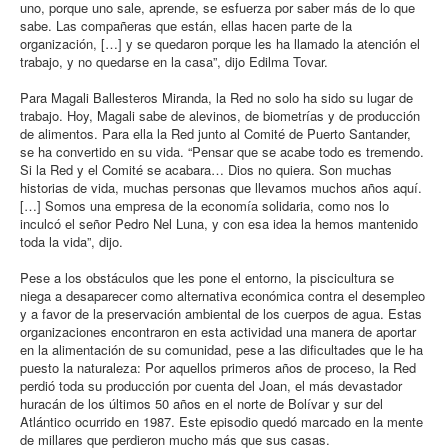
uno, porque uno sale, aprende, se esfuerza por saber más de lo que
sabe. Las compañeras que están, ellas hacen parte de la
organización, […] y se quedaron porque les ha llamado la atención el
trabajo, y no quedarse en la casa”, dijo Edilma Tovar.
Para Magali Ballesteros Miranda, la Red no solo ha sido su lugar de
trabajo. Hoy, Magali sabe de alevinos, de biometrías y de producción
de alimentos. Para ella la Red junto al Comité de Puerto Santander,
se ha convertido en su vida. “Pensar que se acabe todo es tremendo.
Si la Red y el Comité se acabara… Dios no quiera. Son muchas
historias de vida, muchas personas que llevamos muchos años aquí.
[…] Somos una empresa de la economía solidaria, como nos lo
inculcó el señor Pedro Nel Luna, y con esa idea la hemos mantenido
toda la vida”, dijo.
Pese a los obstáculos que les pone el entorno, la piscicultura se
niega a desaparecer como alternativa económica contra el desempleo
y a favor de la preservación ambiental de los cuerpos de agua. Estas
organizaciones encontraron en esta actividad una manera de aportar
en la alimentación de su comunidad, pese a las dificultades que le ha
puesto la naturaleza: Por aquellos primeros años de proceso, la Red
perdió toda su producción por cuenta del Joan, el más devastador
huracán de los últimos 50 años en el norte de Bolívar y sur del
Atlántico ocurrido en 1987. Este episodio quedó marcado en la mente
de millares que perdieron mucho más que sus casas.