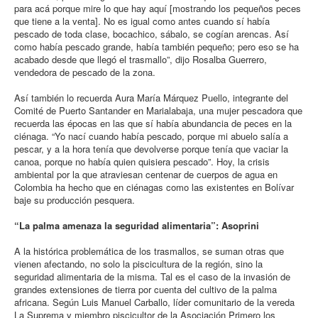
para acá porque mire lo que hay aquí [mostrando los pequeños peces
que tiene a la venta]. No es igual como antes cuando sí había
pescado de toda clase, bocachico, sábalo, se cogían arencas. Así
como había pescado grande, había también pequeño; pero eso se ha
acabado desde que llegó el trasmallo”, dijo Rosalba Guerrero,
vendedora de pescado de la zona.
Así también lo recuerda Aura María Márquez Puello, integrante del
Comité de Puerto Santander en Marialabaja, una mujer pescadora que
recuerda las épocas en las que sí había abundancia de peces en la
ciénaga. “Yo nací cuando había pescado, porque mi abuelo salía a
pescar, y a la hora tenía que devolverse porque tenía que vaciar la
canoa, porque no había quien quisiera pescado”. Hoy, la crisis
ambiental por la que atraviesan centenar de cuerpos de agua en
Colombia ha hecho que en ciénagas como las existentes en Bolívar
baje su producción pesquera.
“La palma amenaza la seguridad alimentaria”: Asoprini
A la histórica problemática de los trasmallos, se suman otras que
vienen afectando, no solo la piscicultura de la región, sino la
seguridad alimentaria de la misma. Tal es el caso de la invasión de
grandes extensiones de tierra por cuenta del cultivo de la palma
africana. Según Luis Manuel Carballo, líder comunitario de la vereda
La Suprema y miembro piscicultor de la Asociación Primero los