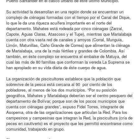
Puerto Santander en el casco urbano de este último Municipio.
Su actividad la desarrollan en una región donde se encuentran un
complejo de ciénagas formadas con el tiempo por el Canal del Dique,
lo que le da una riqueza acuífera importante en el norte del
departamento. Mahates está rodeada por cinco ciénagas (Zarzal,
Capote, Aguas Claras, Atascoso y el Tupe), mientras que Marialabaja
cuenta con otra vasta red de canales y arroyos (Corral, Munguia,
Limón, Matunillas, Caño Grande de Correa) que alimentan la ciénaga
de Marialabaja, una de la más fértiles y grandes de Colombia. Así
también, en éste complejo se encuentra el embalse de Matuya, del
cual las más de 80 familias que conforman la vereda La Suprema se
han apropiado en su vida diaria de éste cuerpo de agua.
La organización de piscicultores establece que la población que
sobrevive de la pesca está cercana al 90 por ciento de los
pobladores, al menos de los dos municipios. “Por su posición
geográfica, Mahates y Marialabaja deberían ser el centro pesquero del
departamento de Bolívar, porque son de los pocos municipios que
cuenta con ciénagas grandes”, expuso Fidel Torres, integrante de
Asopema, otra de las organizaciones que articulan la Red. Para los
campesinos y campesinas que integran la Red, la piscicultura (cría de
peces en cautiverio) es el proyecto que les permitió encontrarse como
comunidad, trabajando en grupo.