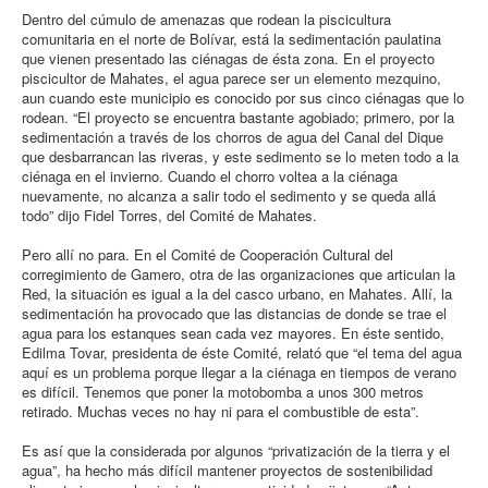
Dentro del cúmulo de amenazas que rodean la piscicultura
comunitaria en el norte de Bolívar, está la sedimentación paulatina
que vienen presentado las ciénagas de ésta zona. En el proyecto
piscicultor de Mahates, el agua parece ser un elemento mezquino,
aun cuando este municipio es conocido por sus cinco ciénagas que lo
rodean. “El proyecto se encuentra bastante agobiado; primero, por la
sedimentación a través de los chorros de agua del Canal del Dique
que desbarrancan las riveras, y este sedimento se lo meten todo a la
ciénaga en el invierno. Cuando el chorro voltea a la ciénaga
nuevamente, no alcanza a salir todo el sedimento y se queda allá
todo” dijo Fidel Torres, del Comité de Mahates.
Pero allí no para. En el Comité de Cooperación Cultural del
corregimiento de Gamero, otra de las organizaciones que articulan la
Red, la situación es igual a la del casco urbano, en Mahates. Allí, la
sedimentación ha provocado que las distancias de donde se trae el
agua para los estanques sean cada vez mayores. En éste sentido,
Edilma Tovar, presidenta de éste Comité, relató que “el tema del agua
aquí es un problema porque llegar a la ciénaga en tiempos de verano
es difícil. Tenemos que poner la motobomba a unos 300 metros
retirado. Muchas veces no hay ni para el combustible de esta”.
Es así que la considerada por algunos “privatización de la tierra y el
agua”, ha hecho más difícil mantener proyectos de sostenibilidad