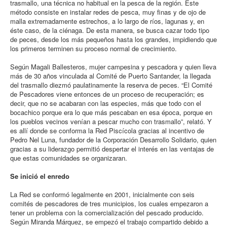
trasmallo, una técnica no habitual en la pesca de la región. Este
método consiste en instalar redes de pesca, muy finas y de ojo de
malla extremadamente estrechos, a lo largo de ríos, lagunas y, en
éste caso, de la ciénaga. De esta manera, se busca cazar todo tipo
de peces, desde los más pequeños hasta los grandes, impidiendo que
los primeros terminen su proceso normal de crecimiento.
Según Magali Ballesteros, mujer campesina y pescadora y quien lleva
más de 30 años vinculada al Comité de Puerto Santander, la llegada
del trasmallo diezmó paulatinamente la reserva de peces. “El Comité
de Pescadores viene entonces de un proceso de recuperación; es
decir, que no se acabaran con las especies, más que todo con el
bocachico porque era lo que más pescaban en esa época, porque en
los pueblos vecinos venían a pescar mucho con trasmallo”, relató. Y
es allí donde se conforma la Red Piscícola gracias al incentivo de
Pedro Nel Luna, fundador de la Corporación Desarrollo Solidario, quien
gracias a su liderazgo permitió despertar el interés en las ventajas de
que estas comunidades se organizaran.
Se inició el enredo
La Red se conformó legalmente en 2001, inicialmente con seis
comités de pescadores de tres municipios, los cuales empezaron a
tener un problema con la comercialización del pescado producido.
Según Miranda Márquez, se empezó el trabajo compartido debido a