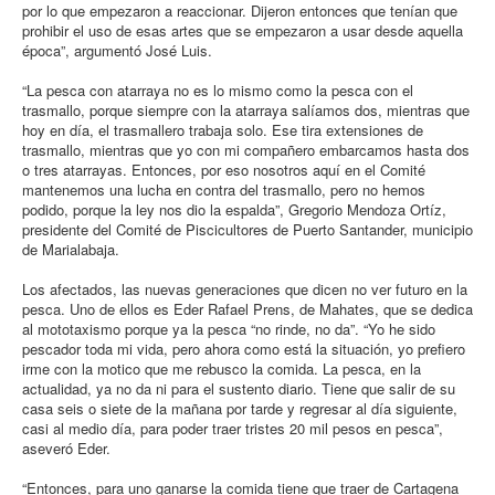
por lo que empezaron a reaccionar. Dijeron entonces que tenían que
prohibir el uso de esas artes que se empezaron a usar desde aquella
época”, argumentó José Luis.
“La pesca con atarraya no es lo mismo como la pesca con el
trasmallo, porque siempre con la atarraya salíamos dos, mientras que
hoy en día, el trasmallero trabaja solo. Ese tira extensiones de
trasmallo, mientras que yo con mi compañero embarcamos hasta dos
o tres atarrayas. Entonces, por eso nosotros aquí en el Comité
mantenemos una lucha en contra del trasmallo, pero no hemos
podido, porque la ley nos dio la espalda”, Gregorio Mendoza Ortíz,
presidente del Comité de Piscicultores de Puerto Santander, municipio
de Marialabaja.
Los afectados, las nuevas generaciones que dicen no ver futuro en la
pesca. Uno de ellos es Eder Rafael Prens, de Mahates, que se dedica
al mototaxismo porque ya la pesca “no rinde, no da”. “Yo he sido
pescador toda mi vida, pero ahora como está la situación, yo prefiero
irme con la motico que me rebusco la comida. La pesca, en la
actualidad, ya no da ni para el sustento diario. Tiene que salir de su
casa seis o siete de la mañana por tarde y regresar al día siguiente,
casi al medio día, para poder traer tristes 20 mil pesos en pesca”,
aseveró Eder.
“Entonces, para uno ganarse la comida tiene que traer de Cartagena