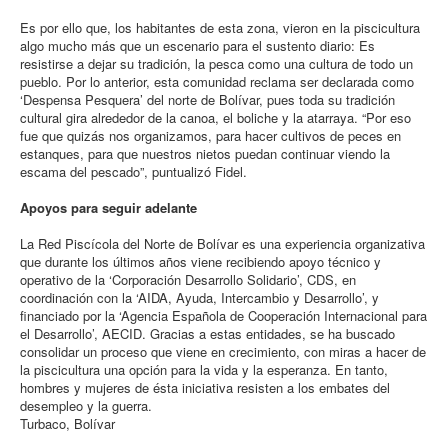
Es por ello que, los habitantes de esta zona, vieron en la piscicultura
algo mucho más que un escenario para el sustento diario: Es
resistirse a dejar su tradición, la pesca como una cultura de todo un
pueblo. Por lo anterior, esta comunidad reclama ser declarada como
‘Despensa Pesquera’ del norte de Bolívar, pues toda su tradición
cultural gira alrededor de la canoa, el boliche y la atarraya. “Por eso
fue que quizás nos organizamos, para hacer cultivos de peces en
estanques, para que nuestros nietos puedan continuar viendo la
escama del pescado”, puntualizó Fidel.
Apoyos para seguir adelante
La Red Piscícola del Norte de Bolívar es una experiencia organizativa
que durante los últimos años viene recibiendo apoyo técnico y
operativo de la ‘Corporación Desarrollo Solidario’, CDS, en
coordinación con la ‘AIDA, Ayuda, Intercambio y Desarrollo’, y
financiado por la ‘Agencia Española de Cooperación Internacional para
el Desarrollo’, AECID. Gracias a estas entidades, se ha buscado
consolidar un proceso que viene en crecimiento, con miras a hacer de
la piscicultura una opción para la vida y la esperanza. En tanto,
hombres y mujeres de ésta iniciativa resisten a los embates del
desempleo y la guerra.
Turbaco, Bolívar