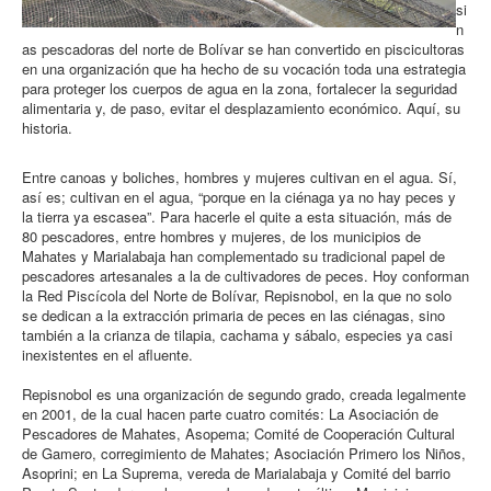
si
n
as pescadoras del norte de Bolívar se han convertido en piscicultoras
en una organización que ha hecho de su vocación toda una estrategia
para proteger los cuerpos de agua en la zona, fortalecer la seguridad
alimentaria y, de paso, evitar el desplazamiento económico. Aquí, su
historia.
Entre canoas y boliches, hombres y mujeres cultivan en el agua. Sí,
así es; cultivan en el agua, “porque en la ciénaga ya no hay peces y
la tierra ya escasea”. Para hacerle el quite a esta situación, más de
80 pescadores, entre hombres y mujeres, de los municipios de
Mahates y Marialabaja han complementado su tradicional papel de
pescadores artesanales a la de cultivadores de peces. Hoy conforman
la Red Piscícola del Norte de Bolívar, Repisnobol, en la que no solo
se dedican a la extracción primaria de peces en las ciénagas, sino
también a la crianza de tilapia, cachama y sábalo, especies ya casi
inexistentes en el afluente.
Repisnobol es una organización de segundo grado, creada legalmente
en 2001, de la cual hacen parte cuatro comités: La Asociación de
Pescadores de Mahates, Asopema; Comité de Cooperación Cultural
de Gamero, corregimiento de Mahates; Asociación Primero los Niños,
Asoprini; en La Suprema, vereda de Marialabaja y Comité del barrio