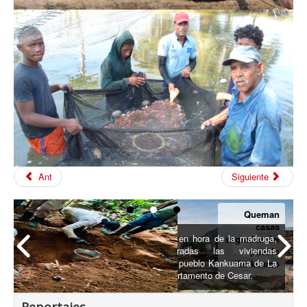
Ant
Siguiente
Queman
casas
El domingo 12 en hora de la madruga,
sagradas del
fueron incineradas las viviendas
pueblo
ancestrales del pueblo Kankuama de La
Kankuamo
Mina en el departamento de Cesar.