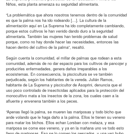
Niños, esta planta amenaza su seguridad alimentaria.
“La problemática que ahora nosotros tenemos dentro de la comunidad
es que la palma nos ha ido rodeando […]. La cultura de la
alimentación aquí en La Suprema ha ido completamente cambiando,
porque estos cultivos le han venido dando duro a la seguridad
alimentaria. También las mujeres han tenido problemas de salud
porque, como no hay donde hacer las necesidades, entonces las
hacen dentro del cultivo de la palma”, resaltó.
Según cuenta la comunidad, el millar de palmas que rodean a esta
comunidad, además de no dar espacio para los cultivos de pancojer y
producirles enfermedades, genera daños irreparables a los
ecosistemas. En consecuencia, la piscicultura se ve también
perjudicada, según los habitantes de la vereda. Julián Ramos,
habitante de La Suprema y piscicultor de Asoprini, denuncia que el
uso poco controlado de insecticidas aplicados para la protección del
monocultivo mata a los insectos de la zona, los cuales caen a la
afluente y envenena también a los peces.
“Apenas llegó la palma, se mueren las mariposas y todo bicho que
ande volando que le haga daño a la palma. Ellos le tienen su veneno
para matar los bichos. Ellos echan Lorsban con melaza, y esa
mariposa se come ese veneno, y ya en la mañana uno ve todo esto
lleno de mariposas. Eso se lo comen los pescados, y una vez hubo