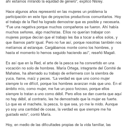
ahí estamos mirando la equidad de género”, explicó Nisley.
Hace algunos años representó en las mujeres un problema la
participación en este tipo de proyectos productivos comunitarios. Hoy
el trabajo de la Red ha logrado demostrar que es posible y necesaria.
“Fue una negativa porque muchos compañeros se fueron. Ahí había
muchos señores, algo machistas. Ellos no querían trabajar con
mujeres porque decían que el trabajo les iba a tocar a ellos solos, y
que íbamos partir igual. Pero no fue así, porque nosotras también nos
metíamos al estanque. Cargábamos monte como los hombres, y
hasta el momento lo hemos seguido haciendo así”, reseñó Magali.
Es así que en la Red, el arte de la pesca se ha convertido en una
vocación no solo de hombres. María Ortega, integrante del Comité de
Mahates, ha alternado su trabajo de enfermera con la siembra de
yuca, ñame, maíz y peces. “La verdad es que uno como mujer
siempre lo ve difícil, porque los hombres avanzan más que uno. En el
ámbito mío, como mujer, me fue un poco forzoso, porque ellos
siempre lo tratan a uno como débil. Pero ellos se dan cuenta que aquí
no hay débil, al contrario, les he demostrado que la mujer es fuerte.
Lo que es el machete, la pesca, lo que sea, yo me le mido. Aunque
yo soy una cantidad de cosas, la verdad es que siempre me ha
gustado esto”, contó María.
Hoy, en medio de las dificultades propias de la vida familiar, las