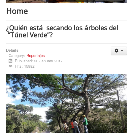
Procesos
Home
Cultura
Región
¿Quién está secando los árboles del
“Túnel Verde”?
Multimedia
La Agenda
Details
Category:
Reportajes
Published: 20 January 2017
Hits: 15982