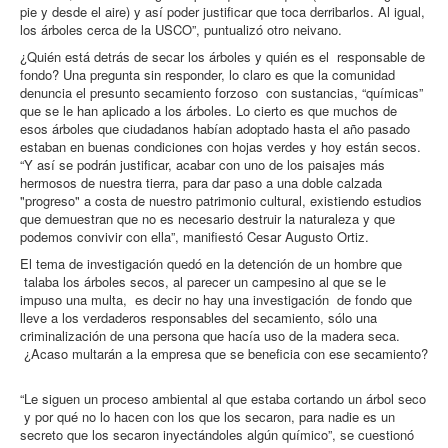
pie y desde el aire) y así poder justificar que toca derribarlos. Al igual,
los árboles cerca de la USCO”, puntualizó otro neivano.
¿Quién está detrás de secar los árboles y quién es el responsable de
fondo? Una pregunta sin responder, lo claro es que la comunidad
denuncia el presunto secamiento forzoso con sustancias, “químicas”
que se le han aplicado a los árboles. Lo cierto es que muchos de
esos árboles que ciudadanos habían adoptado hasta el año pasado
estaban en buenas condiciones con hojas verdes y hoy están secos.
“Y así se podrán justificar, acabar con uno de los paisajes más
hermosos de nuestra tierra, para dar paso a una doble calzada
"progreso" a costa de nuestro patrimonio cultural, existiendo estudios
que demuestran que no es necesario destruir la naturaleza y que
podemos convivir con ella”, manifiestó Cesar Augusto Ortiz.
El tema de investigación quedó en la detención de un hombre que
talaba los árboles secos, al parecer un campesino al que se le
impuso una multa, es decir no hay una investigación de fondo que
lleve a los verdaderos responsables del secamiento, sólo una
criminalización de una persona que hacía uso de la madera seca.
¿Acaso multarán a la empresa que se beneficia con ese secamiento?
“Le siguen un proceso ambiental al que estaba cortando un árbol seco
y por qué no lo hacen con los que los secaron, para nadie es un
secreto que los secaron inyectándoles algún químico”, se cuestionó