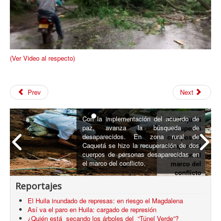
(Ver Video al respecto)
Prev
Next
Con la implementación del acuerdo de
En Caquetá
paz, avanza la búsqueda de
recuperan
desaparecidos. En zona rural de
cuerpos de
Caquetá se hizo la recuperación de dos
desaparecid
cuerpos de personas desaparecidas en
os en el
el marco del conflicto.
marco del
conflicto
armado
Reportajes
El Huila inundado de represas: en riesgo el Magdalena
Así va el paro en Huila: cargado de represión
¿Quién está secando los árboles del “Túnel Verde”?