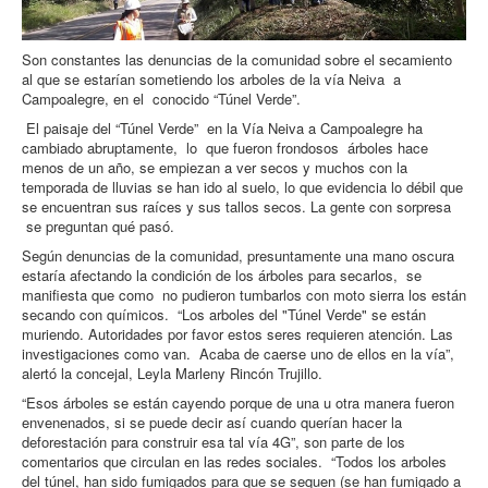
Son constantes las denuncias de la comunidad sobre el secamiento
al que se estarían sometiendo los arboles de la vía Neiva a
Campoalegre, en el conocido “Túnel Verde”.
El paisaje del “Túnel Verde” en la Vía Neiva a Campoalegre ha
cambiado abruptamente, lo que fueron frondosos árboles hace
menos de un año, se empiezan a ver secos y muchos con la
temporada de lluvias se han ido al suelo, lo que evidencia lo débil que
se encuentran sus raíces y sus tallos secos. La gente con sorpresa
se preguntan qué pasó.
Según denuncias de la comunidad, presuntamente una mano oscura
estaría afectando la condición de los árboles para secarlos, se
manifiesta que como no pudieron tumbarlos con moto sierra los están
secando con químicos. “Los arboles del "Túnel Verde" se están
muriendo. Autoridades por favor estos seres requieren atención. Las
investigaciones como van. Acaba de caerse uno de ellos en la vía”,
alertó la concejal, Leyla Marleny Rincón Trujillo.
“Esos árboles se están cayendo porque de una u otra manera fueron
envenenados, si se puede decir así cuando querían hacer la
deforestación para construir esa tal vía 4G”, son parte de los
comentarios que circulan en las redes sociales. “Todos los arboles
del túnel, han sido fumigados para que se sequen (se han fumigado a