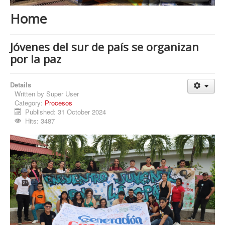
Procesos
Home
Cultura
Región
Jóvenes del sur de país se organizan
por la paz
Multimedia
La Agenda
Details
Written by
Super User
Category:
Procesos
Published: 31 October 2024
Hits: 3487