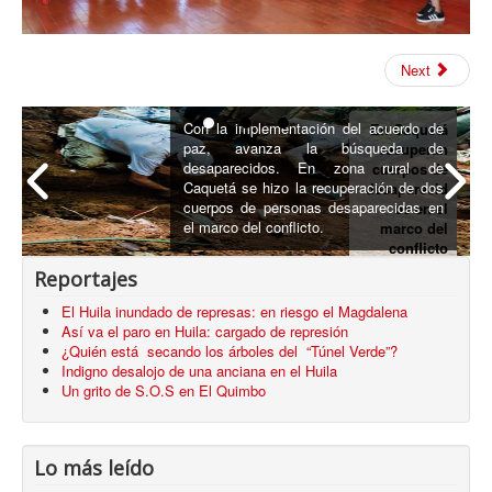
Next
Con la implementación del acuerdo de
En Caquetá
paz, avanza la búsqueda de
recuperan
desaparecidos. En zona rural de
cuerpos de
Caquetá se hizo la recuperación de dos
desaparecid
cuerpos de personas desaparecidas en
os en el
el marco del conflicto.
marco del
conflicto
armado
Reportajes
El Huila inundado de represas: en riesgo el Magdalena
Así va el paro en Huila: cargado de represión
¿Quién está secando los árboles del “Túnel Verde”?
Indigno desalojo de una anciana en el Huila
Un grito de S.O.S en El Quimbo
Lo más leído