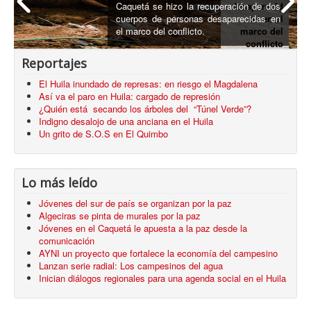
Caquetá se hizo la recuperación de dos
desaparecid
cuerpos de personas desaparecidas en
os en el
el marco del conflicto.
marco del
conflicto
armado
Reportajes
El Huila inundado de represas: en riesgo el Magdalena
Así va el paro en Huila: cargado de represión
¿Quién está secando los árboles del “Túnel Verde”?
Indigno desalojo de una anciana en el Huila
Un grito de S.O.S en El Quimbo
Lo más leído
Jóvenes del sur de país se organizan por la paz
Algeciras se pinta de murales por la paz
Jóvenes en el Caquetá le apuesta a la paz desde la
comunicación
AYNI un proyecto que fortalece la economía del campesino
Lanzan serie radial: Los campesinos del agua
Inician diálogos regionales para una agenda social en el Huila