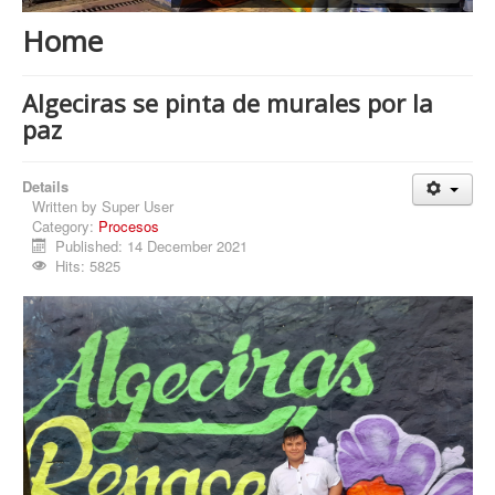
Procesos
Home
Cultura
Región
Algeciras se pinta de murales por la
paz
Multimedia
La Agenda
Details
Written by
Super User
Category:
Procesos
Published: 14 December 2021
Hits: 5825