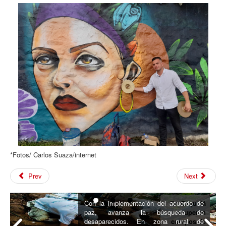
*Fotos/ Carlos Suaza/internet
Prev
Next
Con la implementación del acuerdo de
En Caquetá
paz, avanza la búsqueda de
recuperan
desaparecidos. En zona rural de
cuerpos de