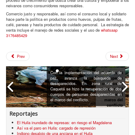
proceso de crecimiento que busca crear una cultura y empoderar a los
neivanos como consumidores responsables.
Comercio justo y responsable, así como el consumo local y solidario
hace parte la política en productos como huevos, pulpas de frutas,
café, paneas y hasta productos de cuidado personal. La estrategia de
venta incluye el manejo de redes sociales y el uso de
whatsaap
3176485429
Prev
Next
Con la implementación del acuerdo de
En Caquetá
paz, avanza la búsqueda de
recuperan
desaparecidos. En zona rural de
cuerpos de
Caquetá se hizo la recuperación de dos
desaparecid
cuerpos de personas desaparecidas en
os en el
el marco del conflicto.
marco del
conflicto
armado
Reportajes
El Huila inundado de represas: en riesgo el Magdalena
Así va el paro en Huila: cargado de represión
Indigno desalojo de una anciana en el Huila