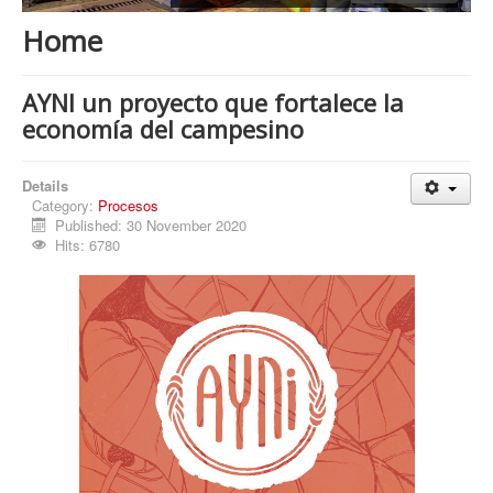
Procesos
Home
Cultura
Región
AYNI un proyecto que fortalece la
economía del campesino
Multimedia
La Agenda
Details
Category:
Procesos
Published: 30 November 2020
Hits: 6780