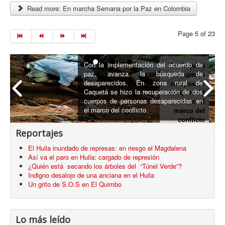
Read more: En marcha Semana por la Paz en Colombia
Page 5 of 23
Queman
casas
El domingo 12 en hora de la madruga,
sagradas del
fueron incineradas las viviendas
pueblo
ancestrales del pueblo Kankuama de La
Kankuamo
Mina en el departamento de Cesar.
Reportajes
El Huila inundado de represas: en riesgo el Magdalena
Así va el paro en Huila: cargado de represión
¿Quién está secando los árboles del “Túnel Verde”?
Indigno desalojo de una anciana en el Huila
Un grito de S.O.S en El Quimbo
Lo más leído