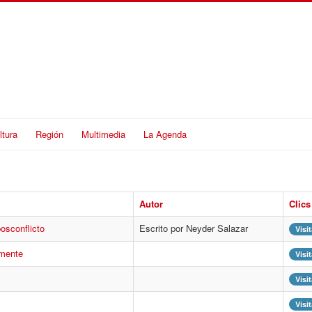
ltura
Región
Multimedia
La Agenda
Autor
Clics
osconflicto
Escrito por Neyder Salazar
Visi
iamente
Visi
Visi
Visi