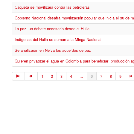
Caquetá se movilizará contra las petroleras
Gobierno Nacional desafía movilización popular que inicia el 30 de 
La paz un debate necesario desde el Huila
Indígenas del Huila se suman a la Minga Nacional
Se analizarán en Neiva los acuerdos de paz
Quieren privatizar el agua en Colombia para beneficiar producción ag
1
2
3
4
...
6
7
8
9