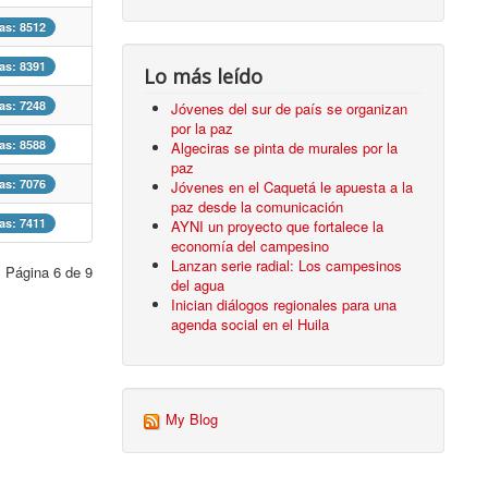
tas: 8512
tas: 8391
Lo más leído
tas: 7248
Jóvenes del sur de país se organizan
por la paz
tas: 8588
Algeciras se pinta de murales por la
paz
tas: 7076
Jóvenes en el Caquetá le apuesta a la
paz desde la comunicación
tas: 7411
AYNI un proyecto que fortalece la
economía del campesino
Lanzan serie radial: Los campesinos
Página 6 de 9
del agua
Inician diálogos regionales para una
agenda social en el Huila
My Blog