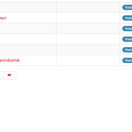
Visi
mayo
Visi
Visi
Visi
Visi
roindustrial
Visi