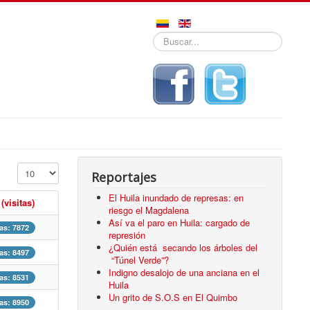
Buscar...
Mostrar #
Reportajes
El Huila inundado de represas: en
 (visitas)
riesgo el Magdalena
Así va el paro en Huila: cargado de
tas: 7872
represión
¿Quién está secando los árboles del
tas: 8497
“Túnel Verde”?
Indigno desalojo de una anciana en el
tas: 8531
Huila
Un grito de S.O.S en El Quimbo
tas: 8950