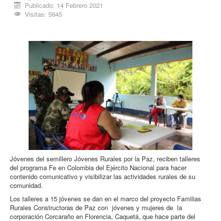
Publicado: 14 Febrero 2021
Procesos
Visitas: 5645
Cultura
Región
Multimedia
La Agenda
Jóvenes del semillero Jóvenes Rurales por la Paz, reciben talleres
del programa Fe en Colombia del Ejército Nacional para hacer
contenido comunicativo y visibilizar las actividades rurales de su
comunidad.
Los talleres a 15 jóvenes se dan en el marco del proyecto Familias
Rurales Constructoras de Paz con jóvenes y mujeres de la
corporación Corcaraño en Florencia, Caquetá, que hace parte del