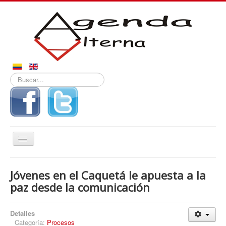
Buscar...
Alternar
navegación
Inicio
Jóvenes en el Caquetá le apuesta a la
Noticias
paz desde la comunicación
Derechos
Detalles
Reportajes
Categoría:
Procesos