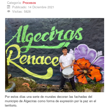
Categoría:
Procesos
Procesos
Publicado: 14 Diciembre 2021
Cultura
Visitas: 5828
Región
Multimedia
La Agenda
Por estos días una serie de murales decoran las fachadas del
municipio de Algeciras como forma de expresión por la paz en el
territorio.