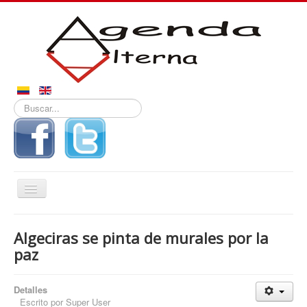
Buscar...
Alternar
navegación
Inicio
Algeciras se pinta de murales por la
Noticias
paz
Derechos
Detalles
Reportajes
Escrito por
Super User