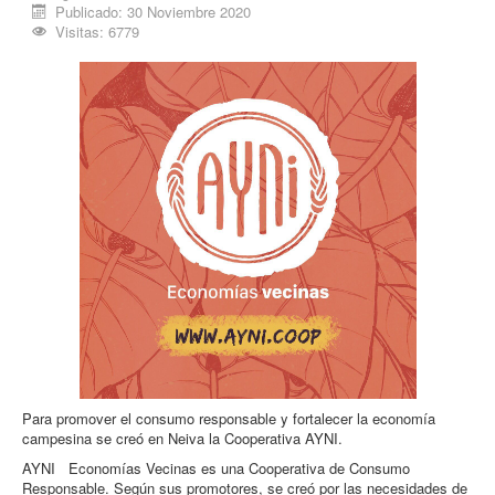
Publicado: 30 Noviembre 2020
Procesos
Visitas: 6779
Cultura
Región
Multimedia
La Agenda
Para promover el consumo responsable y fortalecer la economía
campesina se creó en Neiva la Cooperativa AYNI.
AYNI Economías Vecinas es una Cooperativa de Consumo
Responsable. Según sus promotores, se creó por las necesidades de