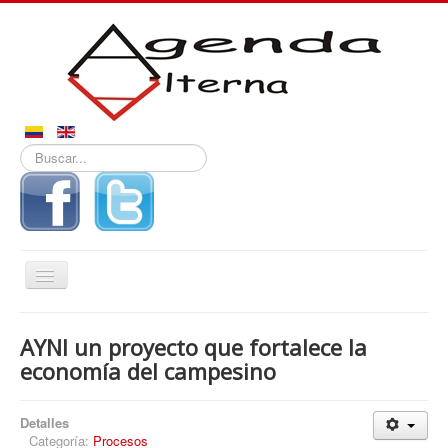
Buscar...
Alternar
navegación
Inicio
AYNI un proyecto que fortalece la
Noticias
economía del campesino
Derechos
Detalles
Reportajes
Categoría:
Procesos