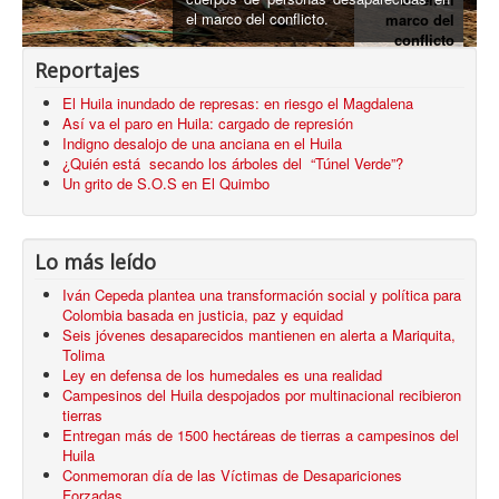
el marco del conflicto.
marco del
conflicto
armado
Reportajes
El Huila inundado de represas: en riesgo el Magdalena
Así va el paro en Huila: cargado de represión
Indigno desalojo de una anciana en el Huila
¿Quién está secando los árboles del “Túnel Verde”?
Un grito de S.O.S en El Quimbo
Lo más leído
Iván Cepeda plantea una transformación social y política para
Colombia basada en justicia, paz y equidad
Seis jóvenes desaparecidos mantienen en alerta a Mariquita,
Tolima
Ley en defensa de los humedales es una realidad
Campesinos del Huila despojados por multinacional recibieron
tierras
Entregan más de 1500 hectáreas de tierras a campesinos del
Huila
Conmemoran día de las Víctimas de Desapariciones
Forzadas