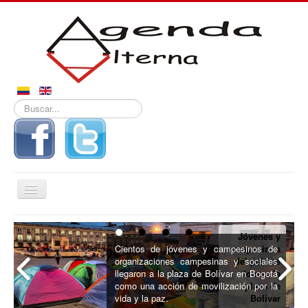
Buscar...
Alternar
navegación
Inicio
Jóvenes y
Noticias
Cientos de jóvenes y campesinos de
campesinos
organizaciones campesinas y sociales
del país se
Derechos
llegaron a la plaza de Bolívar en Bogotá
toman la
como una acción de movilización por la
plaza de
Reportajes
vida y la paz.
Bolívar