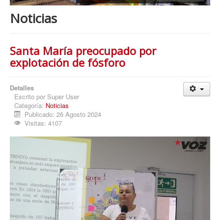
Procesos
Noticias
Cultura
Región
Santa María preocupado por
Multimedia
explotación de fósforo
La Agenda
Detalles
Escrito por
Super User
Categoría:
Noticias
Publicado: 26 Agosto 2024
Visitas: 4107