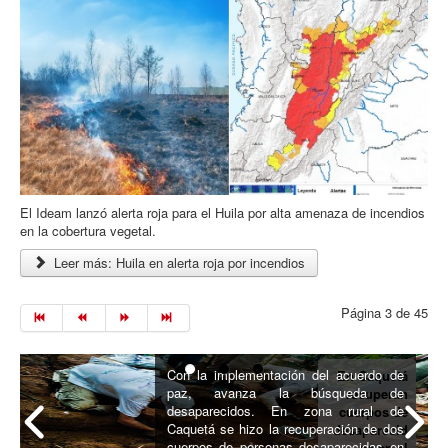
El Ideam lanzó alerta roja para el Huila por alta amenaza de incendios
en la cobertura vegetal.
Leer más: Huila en alerta roja por incendios
Página 3 de 45
Con la implementación del acuerdo de
En Caquetá
paz, avanza la búsqueda de
recuperan
desaparecidos. En zona rural de
cuerpos de
Caquetá se hizo la recuperación de dos
desaparecid
cuerpos de personas desaparecidas en
os en el