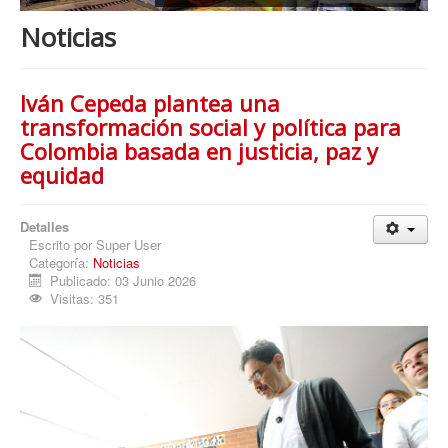
Procesos
Noticias
Cultura
Región
Iván Cepeda plantea una
Multimedia
transformación social y política para
Colombia basada en justicia, paz y
La Agenda
equidad
Detalles
Escrito por
Super User
Categoría:
Noticias
Publicado: 03 Junio 2026
Visitas: 351