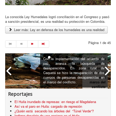
La conocida Ley Humedales logró conciliación en el Congreso y pasó
a sanción presidencial, es una realidad su protección en Colombia.
Leer más: Ley en defensa de los humedales es una realidad
Página 1 de 45
Con la implementación del acuerdo de
En Caquetá
paz, avanza la búsqueda de
recuperan
desaparecidos. En zona rural de
cuerpos de
Caquetá se hizo la recuperación de dos
desaparecid
cuerpos de personas desaparecidas en
os en el
el marco del conflicto.
marco del
conflicto
armado
Reportajes
El Huila inundado de represas: en riesgo el Magdalena
Así va el paro en Huila: cargado de represión
¿Quién está secando los árboles del “Túnel Verde”?
Indigno desalojo de una anciana en el Huila