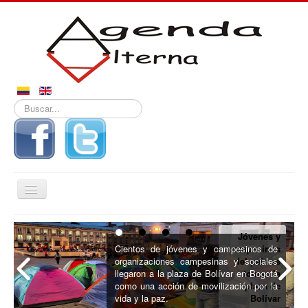
Buscar...
Alternar
navegación
Inicio
Jóvenes y
Noticias
Cientos de jóvenes y campesinos de
campesinos
organizaciones campesinas y sociales
del país se
Derechos
llegaron a la plaza de Bolívar en Bogotá
toman la
como una acción de movilización por la
plaza de
Reportajes
vida y la paz.
Bolívar