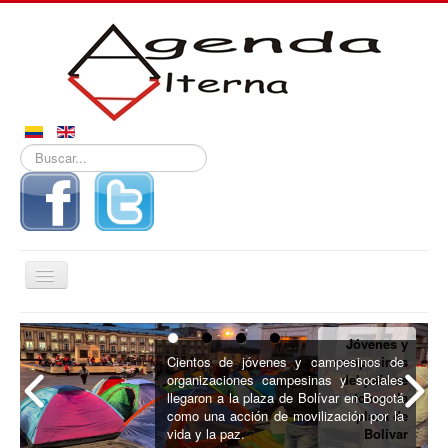
Buscar...
Alternar
navegación
Inicio
Jóvenes y
Noticias
Cientos de jóvenes y campesinos de
campesinos
organizaciones campesinas y sociales
del país se
Derechos
llegaron a la plaza de Bolívar en Bogotá
toman la
como una acción de movilización por la
plaza de
Reportajes
vida y la paz.
Bolívar