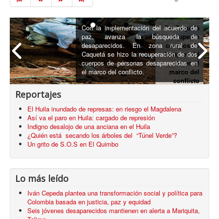
Con la implementación del acuerdo de
En Caquetá
paz, avanza la búsqueda de
recuperan
desaparecidos. En zona rural de
cuerpos de
Caquetá se hizo la recuperación de dos
desaparecid
cuerpos de personas desaparecidas en
os en el
el marco del conflicto.
marco del
conflicto
armado
Reportajes
El Huila inundado de represas: en riesgo el Magdalena
Así va el paro en Huila: cargado de represión
Indigno desalojo de una anciana en el Huila
¿Quién está secando los árboles del “Túnel Verde”?
Un grito de S.O.S en El Quimbo
Lo más leído
Iván Cepeda plantea una transformación social y política para
Colombia basada en justicia, paz y equidad
Seis jóvenes desaparecidos mantienen en alerta a Mariquita,