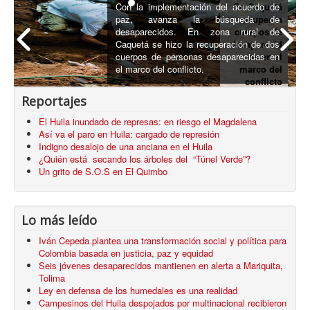
Con la implementación del acuerdo de
En Caquetá
paz, avanza la búsqueda de
recuperan
desaparecidos. En zona rural de
cuerpos de
Caquetá se hizo la recuperación de dos
desaparecid
cuerpos de personas desaparecidas en
os en el
el marco del conflicto.
marco del
conflicto
armado
Reportajes
El Huila inundado de represas: en riesgo el Magdalena
Así va el paro en Huila: cargado de represión
Indigno desalojo de una anciana en el Huila
¿Quién está secando los árboles del “Túnel Verde”?
Un grito de S.O.S en El Quimbo
Lo más leído
Iván Cepeda plantea una transformación social y política para
Colombia basada en justicia, paz y equidad
Seis jóvenes desaparecidos mantienen en alerta a Mariquita,
Tolima
Ley en defensa de los humedales es una realidad
Campesinos del Huila despojados por multinacional recibieron