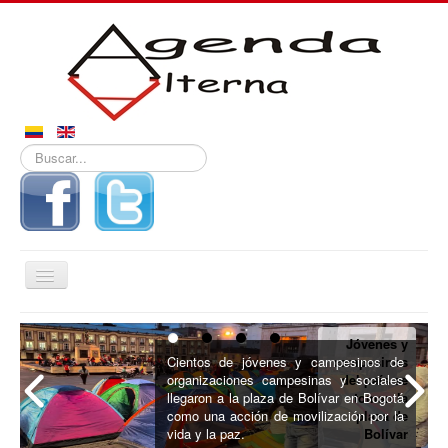
Buscar...
Alternar
navegación
Inicio
Jóvenes y
Noticias
Cientos de jóvenes y campesinos de
campesinos
organizaciones campesinas y sociales
del país se
Derechos
llegaron a la plaza de Bolívar en Bogotá
toman la
como una acción de movilización por la
plaza de
Reportajes
vida y la paz.
Bolívar