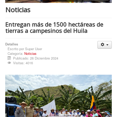
Procesos
Noticias
Cultura
Región
Entregan más de 1500 hectáreas de
tierras a campesinos del Huila
Multimedia
La Agenda
Detalles
Escrito por
Super User
Categoría:
Noticias
Publicado: 26 Diciembre 2024
Visitas: 4016