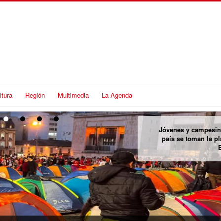
ltura
Región
Multimedia
La Agenda
Encuentran cuer
personadas desapareci