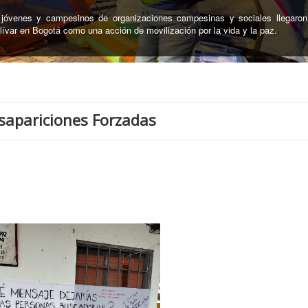
nterio Central de Neiva, la Unidad de búsqueda de Personas Desapare
 cuerpos de personas desaparecidas en el marco del conflicto armado
sapariciones Forzadas