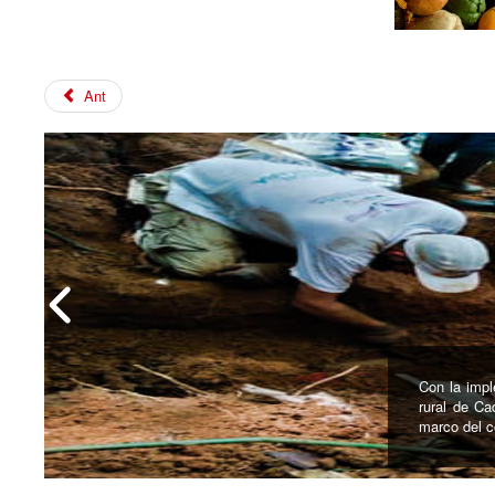
Ant
El domingo 
Kankuama d