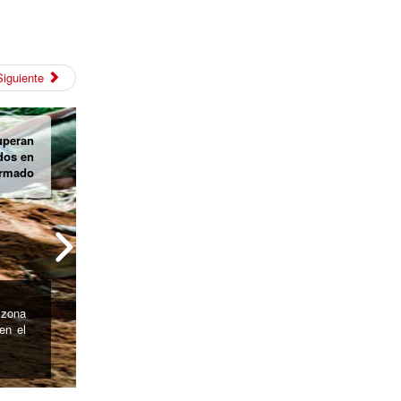
Siguiente
as del
nkuamo
ueblo