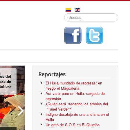
Buscar...
Reportajes
pos de
das en
El Huila inundado de represas: en
Neiva
riesgo el Magdalena
Así va el paro en Huila: cargado de
represión
¿Quién está secando los árboles del
“Túnel Verde”?
Indigno desalojo de una anciana en el
Huila
Un grito de S.O.S en El Quimbo