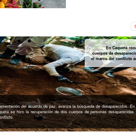
Queman casas sagrad
pueblo Ka
12 en hora de la madruga, fueron incineradas las viviendas ancestrales del p
e La Mina en el departamento de Cesar.