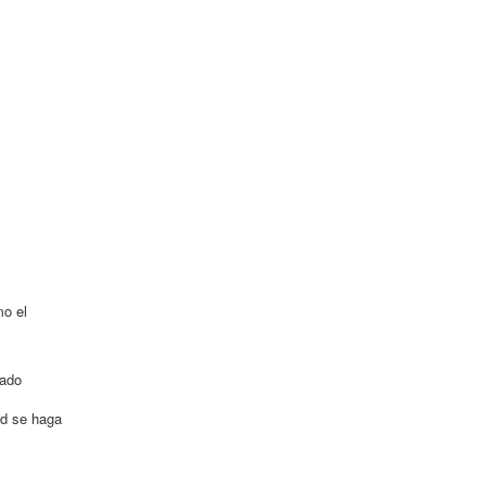
mo el
mado
ad se haga