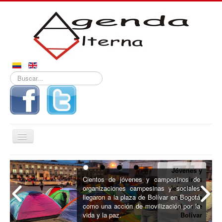
Buscar...
Alternar
navegación
Inicio
Jóvenes y
Noticias
Cientos de jóvenes y campesinos de
campesinos
organizaciones campesinas y sociales
del país se
Derechos
llegaron a la plaza de Bolívar en Bogotá
toman la
como una acción de movilización por la
plaza de
Reportajes
vida y la paz.
Bolívar