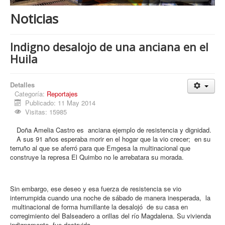
Procesos
Noticias
Cultura
Región
Indigno desalojo de una anciana en el
Huila
Multimedia
La Agenda
Detalles
Categoría:
Reportajes
Publicado: 11 May 2014
Visitas: 15985
Doña Amelia Castro es anciana ejemplo de resistencia y dignidad.
A sus 91 años esperaba morir en el hogar que la vio crecer; en su
terruño al que se aferró para que Emgesa la multinacional que
construye la represa El Quimbo no le arrebatara su morada.
Sin embargo, ese deseo y esa fuerza de resistencia se vio
interrumpida cuando una noche de sábado de manera inesperada, la
multinacional de forma humillante la desalojó de su casa en
corregimiento del Balseadero a orillas del río Magdalena. Su vivienda
indignamente fue destruida.