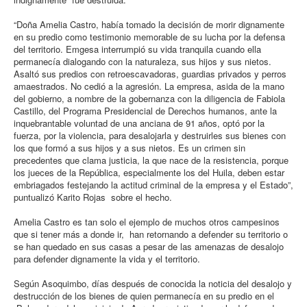
“Doña Amelia Castro, había tomado la decisión de morir dignamente
en su predio como testimonio memorable de su lucha por la defensa
del territorio. Emgesa interrumpió su vida tranquila cuando ella
permanecía dialogando con la naturaleza, sus hijos y sus nietos.
Asaltó sus predios con retroescavadoras, guardias privados y perros
amaestrados. No cedió a la agresión. La empresa, asida de la mano
del gobierno, a nombre de la gobernanza con la diligencia de Fabiola
Castillo, del Programa Presidencial de Derechos humanos, ante la
inquebrantable voluntad de una anciana de 91 años, optó por la
fuerza, por la violencia, para desalojarla y destruirles sus bienes con
los que formó a sus hijos y a sus nietos. Es un crimen sin
precedentes que clama justicia, la que nace de la resistencia, porque
los jueces de la República, especialmente los del Huila, deben estar
embriagados festejando la actitud criminal de la empresa y el Estado”,
puntualizó Karito Rojas sobre el hecho.
Amelia Castro es tan solo el ejemplo de muchos otros campesinos
que si tener más a donde ir, han retornando a defender su territorio o
se han quedado en sus casas a pesar de las amenazas de desalojo
para defender dignamente la vida y el territorio.
Según Asoquimbo, días después de conocida la noticia del desalojo y
destrucción de los bienes de quien permanecía en su predio en el