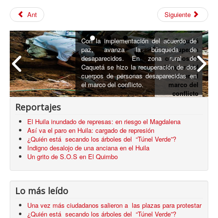
Ant
Siguiente
Con la implementación del acuerdo de
En Caquetá
paz, avanza la búsqueda de
recuperan
desaparecidos. En zona rural de
cuerpos de
Caquetá se hizo la recuperación de dos
desaparecid
cuerpos de personas desaparecidas en
os en el
el marco del conflicto.
marco del
conflicto
armado
Reportajes
El Huila inundado de represas: en riesgo el Magdalena
Así va el paro en Huila: cargado de represión
¿Quién está secando los árboles del “Túnel Verde”?
Indigno desalojo de una anciana en el Huila
Un grito de S.O.S en El Quimbo
Lo más leído
Una vez más ciudadanos salieron a las plazas para protestar
¿Quién está secando los árboles del “Túnel Verde”?