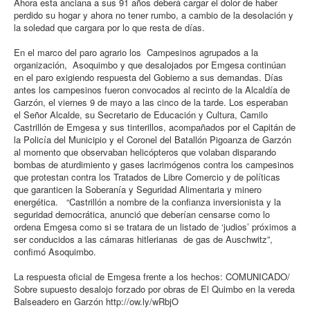
Ahora esta anciana a sus 91 años deberá cargar el dolor de haber
perdido su hogar y ahora no tener rumbo, a cambio de la desolación y
la soledad que cargara por lo que resta de días.
En el marco del paro agrario los Campesinos agrupados a la
organización, Asoquimbo y que desalojados por Emgesa continúan
en el paro exigiendo respuesta del Gobierno a sus demandas. Días
antes los campesinos fueron convocados al recinto de la Alcaldía de
Garzón, el viernes 9 de mayo a las cinco de la tarde. Los esperaban
el Señor Alcalde, su Secretario de Educación y Cultura, Camilo
Castrillón de Emgesa y sus tinterillos, acompañados por el Capitán de
la Policía del Municipio y el Coronel del Batallón Pigoanza de Garzón
al momento que observaban helicópteros que volaban disparando
bombas de aturdimiento y gases lacrimógenos contra los campesinos
que protestan contra los Tratados de Libre Comercio y de políticas
que garanticen la Soberanía y Seguridad Alimentaria y minero
energética. “Castrillón a nombre de la confianza inversionista y la
seguridad democrática, anunció que deberían censarse como lo
ordena Emgesa como si se tratara de un listado de ‘judios’ próximos a
ser conducidos a las cámaras hitlerianas de gas de Auschwitz”,
confimó Asoquimbo.
La respuesta oficial de Emgesa frente a los hechos: COMUNICADO/
Sobre supuesto desalojo forzado por obras de El Quimbo en la vereda
Balseadero en Garzón http://ow.ly/wRbjO