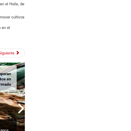
en el Huila, de
omover cultivos
 en el
Siguiente
as del
nkuamo