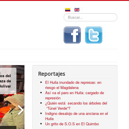
Buscar...
Reportajes
pos de
das en
El Huila inundado de represas: en
Neiva
riesgo el Magdalena
Así va el paro en Huila: cargado de
represión
¿Quién está secando los árboles del
“Túnel Verde”?
Indigno desalojo de una anciana en el
Huila
Un grito de S.O.S en El Quimbo