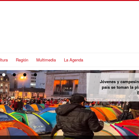
ltura
Región
Multimedia
La Agenda
Encuentran cuer
personadas desapareci