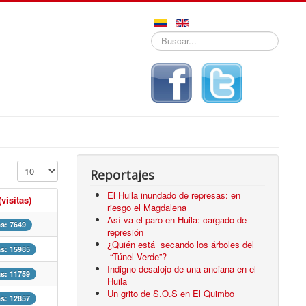
Buscar...
Mostrar #
Reportajes
El Huila inundado de represas: en
(visitas)
riesgo el Magdalena
Así va el paro en Huila: cargado de
as: 7649
represión
¿Quién está secando los árboles del
as: 15985
“Túnel Verde”?
Indigno desalojo de una anciana en el
as: 11759
Huila
Un grito de S.O.S en El Quimbo
as: 12857