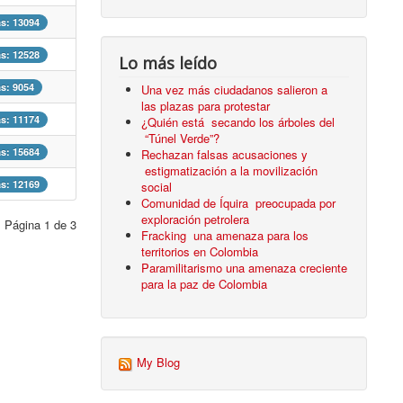
as: 13094
as: 12528
Lo más leído
as: 9054
Una vez más ciudadanos salieron a
las plazas para protestar
as: 11174
¿Quién está secando los árboles del
“Túnel Verde”?
as: 15684
Rechazan falsas acusaciones y
estigmatización a la movilización
as: 12169
social
Comunidad de Íquira preocupada por
exploración petrolera
Página 1 de 3
Fracking una amenaza para los
territorios en Colombia
Paramilitarismo una amenaza creciente
para la paz de Colombia
My Blog