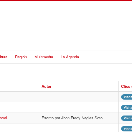
ltura
Región
Multimedia
La Agenda
Autor
Clics 
Visit
Visit
social
Escrito por Jhon Fredy Nagles Soto
Visit
Visit