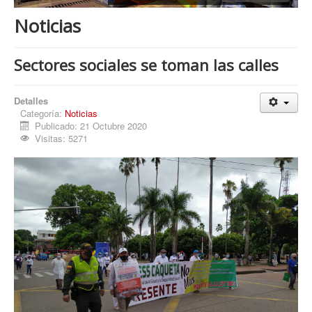
Procesos
Noticias
Cultura
Región
Sectores sociales se toman las calles
Multimedia
Detalles
La Agenda
Categoría:
Noticias
Publicado: 21 Octubre 2020
Visitas: 5271