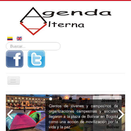
Buscar...
Alternar
navegación
Inicio
Jóvenes y
Noticias
Cientos de jóvenes y campesinos de
campesinos
organizaciones campesinas y sociales
del país se
Derechos
llegaron a la plaza de Bolívar en Bogotá
toman la
como una acción de movilización por la
plaza de
Reportajes
vida y la paz.
Bolívar