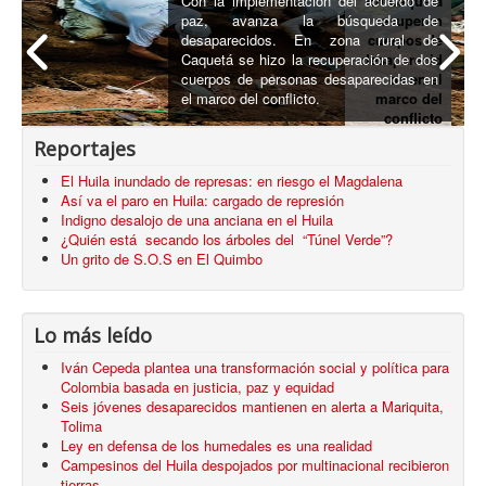
Con la implementación del acuerdo de
En Caquetá
paz, avanza la búsqueda de
recuperan
desaparecidos. En zona rural de
cuerpos de
Caquetá se hizo la recuperación de dos
desaparecid
cuerpos de personas desaparecidas en
os en el
el marco del conflicto.
marco del
conflicto
armado
Reportajes
El Huila inundado de represas: en riesgo el Magdalena
Así va el paro en Huila: cargado de represión
Indigno desalojo de una anciana en el Huila
¿Quién está secando los árboles del “Túnel Verde”?
Un grito de S.O.S en El Quimbo
Lo más leído
Iván Cepeda plantea una transformación social y política para
Colombia basada en justicia, paz y equidad
Seis jóvenes desaparecidos mantienen en alerta a Mariquita,
Tolima
Ley en defensa de los humedales es una realidad
Campesinos del Huila despojados por multinacional recibieron
tierras