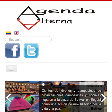
Buscar...
Alternar
navegación
Inicio
Jóvenes y
Noticias
Cientos de jóvenes y campesinos de
campesinos
organizaciones campesinas y sociales
del país se
Derechos
llegaron a la plaza de Bolívar en Bogotá
toman la
como una acción de movilización por la
plaza de
Reportajes
vida y la paz.
Bolívar