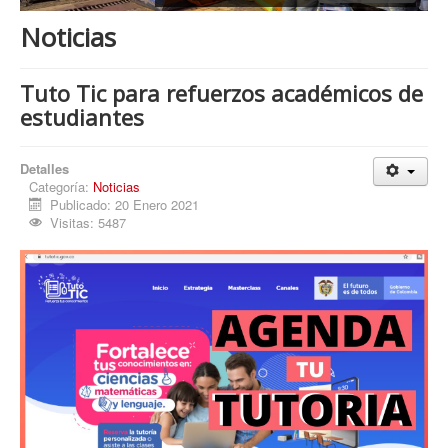
Procesos
Noticias
Cultura
Región
Tuto Tic para refuerzos académicos de
estudiantes
Multimedia
La Agenda
Detalles
Categoría:
Noticias
Publicado: 20 Enero 2021
Visitas: 5487