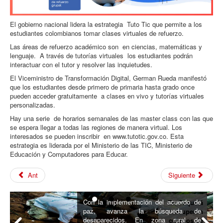
El gobierno nacional lidera la estrategia Tuto Tic que permite a los
estudiantes colombianos tomar clases virtuales de refuerzo.
Las áreas de refuerzo académico son en ciencias, matemáticas y
lenguaje. A través de tutorías virtuales los estudiantes podrán
interactuar con el tutor y resolver las inquietudes.
El Viceministro de Transformación Digital, German Rueda manifestó
que los estudiantes desde primero de primaria hasta grado once
pueden acceder gratuitamente a clases en vivo y tutorías virtuales
personalizadas.
Hay una serie de horarios semanales de las master class con las que
se espera llegar a todas las regiones de manera virtual. Los
interesados se pueden inscribir en www.tutotic.gov.co. Esta
estrategia es liderada por el Ministerio de las TIC, Ministerio de
Educación y Computadores para Educar.
Ant
Siguiente
Con la implementación del acuerdo de
En Caquetá
paz, avanza la búsqueda de
recuperan
desaparecidos. En zona rural de
cuerpos de