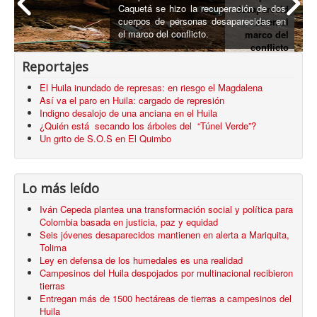
Caquetá se hizo la recuperación de dos
desaparecid
cuerpos de personas desaparecidas en
os en el
el marco del conflicto.
marco del
conflicto
armado
Reportajes
El Huila inundado de represas: en riesgo el Magdalena
Así va el paro en Huila: cargado de represión
Indigno desalojo de una anciana en el Huila
¿Quién está secando los árboles del “Túnel Verde”?
Un grito de S.O.S en El Quimbo
Lo más leído
Iván Cepeda plantea una transformación social y política para
Colombia basada en justicia, paz y equidad
Seis jóvenes desaparecidos mantienen en alerta a Mariquita,
Tolima
Ley en defensa de los humedales es una realidad
Campesinos del Huila despojados por multinacional recibieron
tierras
Entregan más de 1500 hectáreas de tierras a campesinos del
Huila