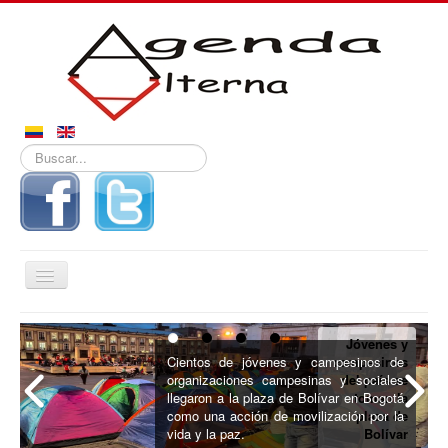
Buscar...
Alternar
navegación
Inicio
Jóvenes y
Noticias
Cientos de jóvenes y campesinos de
campesinos
organizaciones campesinas y sociales
del país se
Derechos
llegaron a la plaza de Bolívar en Bogotá
toman la
como una acción de movilización por la
plaza de
Reportajes
vida y la paz.
Bolívar