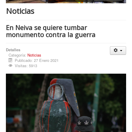
Procesos
Noticias
Cultura
Región
En Neiva se quiere tumbar
monumento contra la guerra
Multimedia
La Agenda
Detalles
Categoría:
Noticias
Publicado: 27 Enero 2021
Visitas: 5913