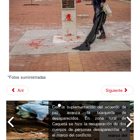
*Fotos suministradas
Ant
Siguiente
Con la implementación del acuerdo de
En Caquetá
paz, avanza la búsqueda de
recuperan
desaparecidos. En zona rural de
cuerpos de
Caquetá se hizo la recuperación de dos
desaparecid
cuerpos de personas desaparecidas en
os en el
el marco del conflicto.
marco del