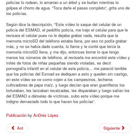
policías lo rodean, lo amarran a un árbol y se burlan mientras lo
golpea el chorro de agua. “Toca darle el paseo completo”, grita uno de
los policías.
Según dice la descripción, "Este vídeo lo saque del celular de un
policía del ESMAD, el pedófilo policía, me trajo el celular para que le
revisara el celular pues no le dejaba grabar nada, resulta que la
memoria microSD del teléfono estaba llena, por eso no podía grabar
más, y no se había dado cuenta, lo llame y le conté que tenía la
memoria microSD llena, y me dijo, entonces borrar lo que tengo
menos los números de teléfono, al revisarla me encontré este vídeo y
miles de fotos de niñas pequeñas siendo violadas, es decir
pornografía infantil en el celular de este policía… me pareció terrible
que los policías del Esmad se dediquen a esto y queden sin castigo,
en este vídeo se ve como cojen a los campesinos, lecheros
cultivadores de papa maíz, y luego decían que eran guerrilleros los
torturaban, les lanzaban recalzadas, les disparaban y luego salían los
del ESMAD a dárselas de víctimas, subo este vídeo porque me
indigno demasiado todo lo que hacen los policías”.
Publicación
by
AnDrés López
.
Ant
Siguiente