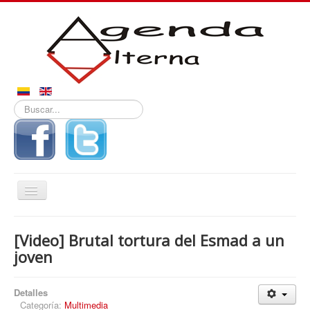
Buscar...
Alternar
navegación
Inicio
[Video] Brutal tortura del Esmad a un
Noticias
joven
Derechos
Detalles
Reportajes
Categoría:
Multimedia