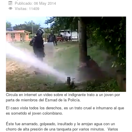
Publicado: 06 May 2014
Procesos
Visitas: 11409
Cultura
Región
Multimedia
La Agenda
Circula en internet un video sobre el indignante trato a un joven por
parta de miembros del Esmad de la Policía.
El caso viola todos los derechos, es un trato cruel e inhumano al que
es sometido el joven colombiano.
Éste fue amarrado, golpeado, insultado y le arrojan agua con un
chorro de alta presión de una tanqueta por varios minutos. Varios