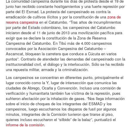
La comunidad campesina durante los días de protesta desde el 19 de
junio han recibido constante hostigamientos y una fuerte represión por
parte del El Esmad. La protesta del campesinado es contra la
erradicación de cultivos ilícitos y por la constitución de una
zona de
reserva campesina
en el Catatumbo. “Tras años de incumplimientos
por parte del Estado colombiano, los campesinos del Catatumbo
iniciaron desde el 11 de junio de 2013 una movilización pacífica para
exigir que se declare la constitución de la Zona de Reserva
Campesina del Catatumbo. En Tibú más de 4.000 campesinos
convocados por la Asociación Campesina del Catatumbo –
Ascamcat, bloquean la carretera que conduce a Cúcuta en varios
puntos”. Contrario de atendedor las demandas del campesinado con la
institucionalidad civil, el diálogo y la interlocución. Sólo se ha recibido
una repuesta militar, armada y la criminalización.
Los campesinos se concentran en diferentes punto, principalmente el
lugar conocido como la Y, lugar de intersección que comunica las
ciudades de Abrego, Ocaña y Convención. Incluso una comisión de
verificación y humanitaria también fue víctima de la represión, pues
sufrieron afectación por la inhalación de gases. “Nos llega información
sobre el inicio de choques de los integrantes del ESMAD y los
campesinos, luego escuchamos los disparos de fusil por algunos
minutos, integrantes de la Comisión tuvieron que tirarse al piso,
quienes incluso escucharon el “silbido” de la balaz”, puntualizó el
informe de la comisión
.