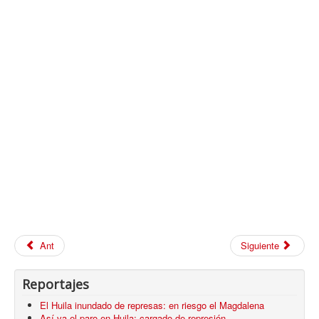
Ant
Siguiente
Reportajes
El Huila inundado de represas: en riesgo el Magdalena
Así va el paro en Huila: cargado de represión