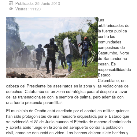
Publicado: 25 Junio 2013
Procesos
Visitas: 11123
Cultura
Las
Región
arbitrariedades de
la fuerza pública
Multimedia
contra las
comunidades
La Agenda
campesinas de
Catatumbo, Norte
de Santander no
cesan. Es
responsabilidad de
Estado
Colombiano, en
cabeza del Presidente los asesinatos en la zona y las violaciones de
derechos. Catatumbo es un zona estratégica para el despojo a favor
de las transnacionales con la siembra de palma, pero además con
una fuerte presencia paramilitar.
El municipio de Ocaña está asediado por el control es militar, quienes
han sido protagonistas de una masacre orquestada por el Estado que
se evidenció el 22 de Junio cuando el Ejército de manera discriminada
y abierta abrió fuego en la zona del aeropuerto contra la población
civil, como se denunció en video. Los hechos dejaron siete heridos y