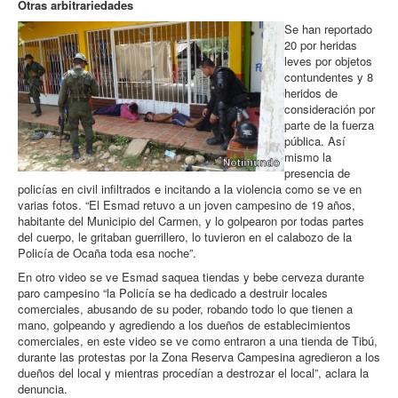
Otras arbitrariedades
Se han reportado
20 por heridas
leves por objetos
contundentes y 8
heridos de
consideración por
parte de la fuerza
pública. Así
mismo la
presencia de
policías en civil infiltrados e incitando a la violencia como se ve en
varias fotos. “El Esmad retuvo a un joven campesino de 19 años,
habitante del Municipio del Carmen, y lo golpearon por todas partes
del cuerpo, le gritaban guerrillero, lo tuvieron en el calabozo de la
Policía de Ocaña toda esa noche”.
En otro video se ve Esmad saquea tiendas y bebe cerveza durante
paro campesino “la Policía se ha dedicado a destruir locales
comerciales, abusando de su poder, robando todo lo que tienen a
mano, golpeando y agrediendo a los dueños de establecimientos
comerciales, en este video se ve como entraron a una tienda de Tibú,
durante las protestas por la Zona Reserva Campesina agredieron a los
dueños del local y mientras procedían a destrozar el local”, aclara la
denuncia.