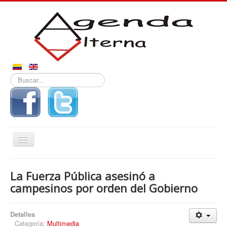
Buscar...
Alternar
navegación
Inicio
La Fuerza Pública asesinó a
Noticias
campesinos por orden del Gobierno
Derechos
Detalles
Reportajes
Categoría:
Multimedia