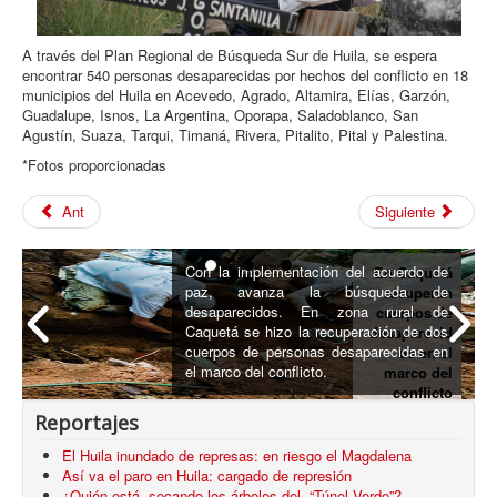
A través del Plan Regional de Búsqueda Sur de Huila, se espera
encontrar 540 personas desaparecidas por hechos del conflicto en 18
municipios del Huila en Acevedo, Agrado, Altamira, Elías, Garzón,
Guadalupe, Isnos, La Argentina, Oporapa, Saladoblanco, San
Agustín, Suaza, Tarqui, Timaná, Rivera, Pitalito, Pital y Palestina.
*Fotos proporcionadas
Ant
Siguiente
Con la implementación del acuerdo de
En Caquetá
paz, avanza la búsqueda de
recuperan
desaparecidos. En zona rural de
cuerpos de
Caquetá se hizo la recuperación de dos
desaparecid
cuerpos de personas desaparecidas en
os en el
el marco del conflicto.
marco del
conflicto
armado
Reportajes
El Huila inundado de represas: en riesgo el Magdalena
Así va el paro en Huila: cargado de represión
¿Quién está secando los árboles del “Túnel Verde”?