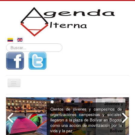
Buscar...
Alternar
navegación
Inicio
Jóvenes y
Noticias
Cientos de jóvenes y campesinos de
campesinos
organizaciones campesinas y sociales
del país se
Derechos
llegaron a la plaza de Bolívar en Bogotá
toman la
como una acción de movilización por la
plaza de
Reportajes
vida y la paz.
Bolívar