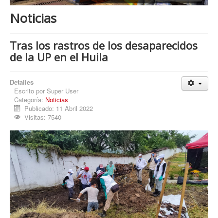
Procesos
Noticias
Cultura
Región
Tras los rastros de los desaparecidos
de la UP en el Huila
Multimedia
La Agenda
Detalles
Escrito por
Super User
Categoría:
Noticias
Publicado: 11 Abril 2022
Visitas: 7540