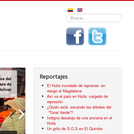
Buscar...
Reportajes
pos de
das en
El Huila inundado de represas: en
Neiva
riesgo el Magdalena
Así va el paro en Huila: cargado de
represión
¿Quién está secando los árboles del
“Túnel Verde”?
Indigno desalojo de una anciana en el
Huila
Un grito de S.O.S en El Quimbo