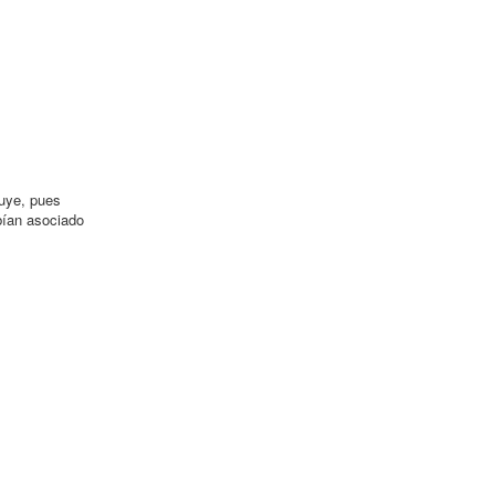
luye, pues
bían asociado