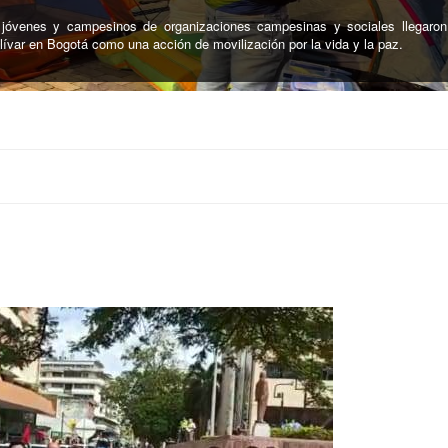
nterio Central de Neiva, la Unidad de búsqueda de Personas Desapare
 cuerpos de personas desaparecidas en el marco del conflicto armado