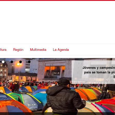
ltura
Región
Multimedia
La Agenda
Encuentran cuer
personadas desapareci