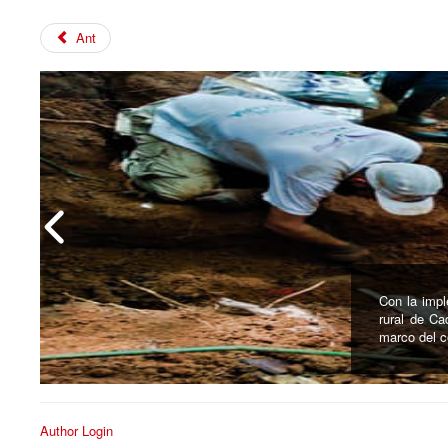
Ant
El domingo 
Kankuama d
Author Login