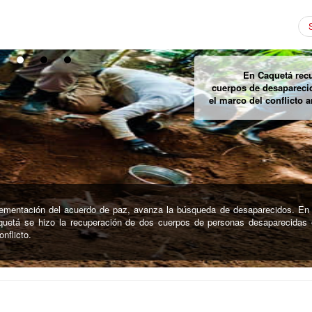
Queman casas sagrad
pueblo Ka
12 en hora de la madruga, fueron incineradas las viviendas ancestrales del p
e La Mina en el departamento de Cesar.