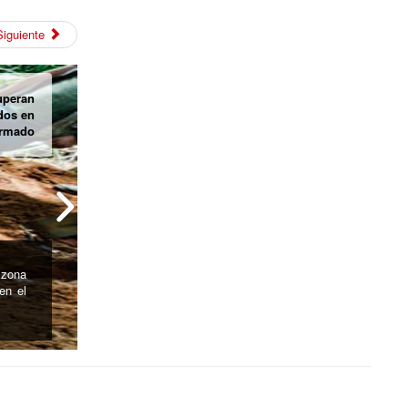
Siguiente
as del
nkuamo
ueblo