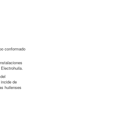
rupo conformado
instalaciones
 Electrohuila.
 del
 incide de
as huilenses