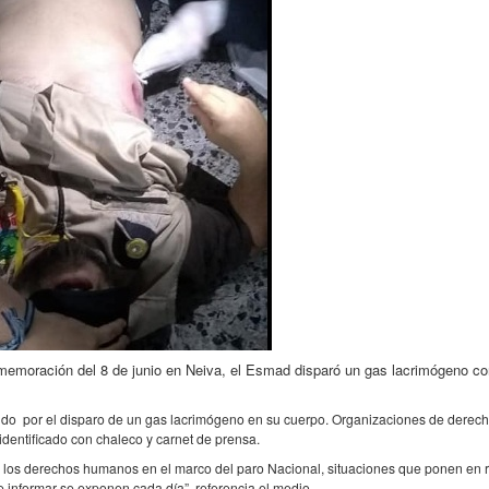
nmemoración del 8 de junio en Neiva, el Esmad disparó un gas lacrimógeno co
erido por el disparo de un gas lacrimógeno en su cuerpo. Organizaciones de derec
identificado con chaleco y carnet de prensa.
 los derechos humanos en el marco del paro Nacional, situaciones que ponen en r
e informar se exponen cada día”, referencia el medio.