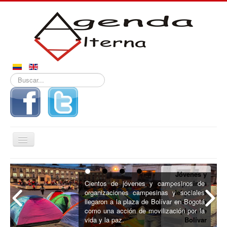
Buscar...
Alternar
navegación
Inicio
Jóvenes y
Noticias
Cientos de jóvenes y campesinos de
campesinos
organizaciones campesinas y sociales
del país se
Derechos
llegaron a la plaza de Bolívar en Bogotá
toman la
como una acción de movilización por la
plaza de
Reportajes
vida y la paz.
Bolívar