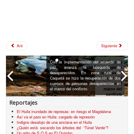
Ant
Siguiente
Con la implementación del acuerdo de
En Caquetá
paz, avanza la búsqueda de
recuperan
desaparecidos. En zona rural de
cuerpos de
Caquetá se hizo la recuperación de dos
desaparecid
cuerpos de personas desaparecidas en
os en el
el marco del conflicto.
marco del
conflicto
armado
Reportajes
El Huila inundado de represas: en riesgo el Magdalena
Así va el paro en Huila: cargado de represión
Indigno desalojo de una anciana en el Huila
¿Quién está secando los árboles del “Túnel Verde”?
Un grito de S.O.S en El Quimbo