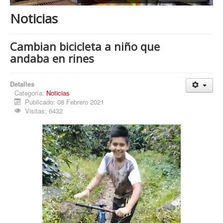
Procesos
Noticias
Cultura
Región
Cambian bicicleta a niño que
andaba en rines
Multimedia
La Agenda
Detalles
Categoría:
Noticias
Publicado: 08 Febrero 2021
Visitas: 6432