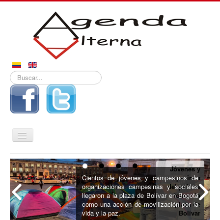
Buscar...
Alternar
navegación
Inicio
Jóvenes y
Noticias
Cientos de jóvenes y campesinos de
campesinos
organizaciones campesinas y sociales
del país se
Derechos
llegaron a la plaza de Bolívar en Bogotá
toman la
como una acción de movilización por la
plaza de
Reportajes
vida y la paz.
Bolívar