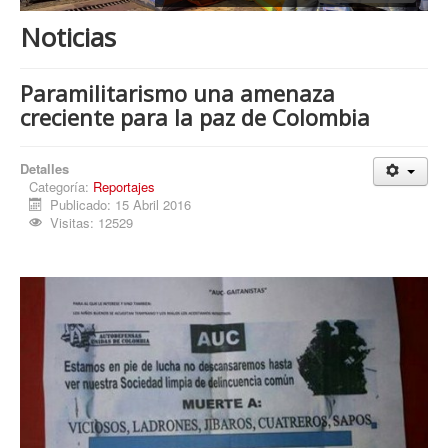
Procesos
Noticias
Cultura
Región
Paramilitarismo una amenaza
creciente para la paz de Colombia
Multimedia
La Agenda
Detalles
Categoría:
Reportajes
Publicado: 15 Abril 2016
Visitas: 12529