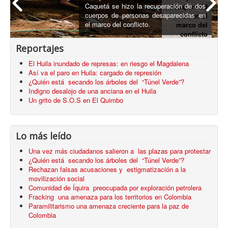
Caquetá se hizo la recuperación de dos
desaparecid
cuerpos de personas desaparecidas en
os en el
el marco del conflicto.
marco del
conflicto
armado
Reportajes
El Huila inundado de represas: en riesgo el Magdalena
Así va el paro en Huila: cargado de represión
¿Quién está secando los árboles del “Túnel Verde”?
Indigno desalojo de una anciana en el Huila
Un grito de S.O.S en El Quimbo
Lo más leído
Una vez más ciudadanos salieron a las plazas para protestar
¿Quién está secando los árboles del “Túnel Verde”?
Rechazan falsas acusaciones y estigmatización a la
movilización social
Comunidad de Íquira preocupada por exploración petrolera
Fracking una amenaza para los territorios en Colombia
Paramilitarismo una amenaza creciente para la paz de
Colombia