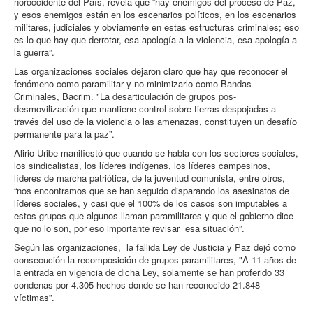
noroccidente del País, revela que “hay enemigos del proceso de Paz,
y esos enemigos están en los escenarios políticos, en los escenarios
militares, judiciales y obviamente en estas estructuras criminales; eso
es lo que hay que derrotar, esa apología a la violencia, esa apología a
la guerra”.
Las organizaciones sociales dejaron claro que hay que reconocer el
fenómeno como paramilitar y no minimizarlo como Bandas
Criminales, Bacrim. "La desarticulación de grupos pos-
desmovilización que mantiene control sobre tierras despojadas a
través del uso de la violencia o las amenazas, constituyen un desafío
permanente para la paz”.
Alirio Uribe manifiestó que cuando se habla con los sectores sociales,
los sindicalistas, los líderes indígenas, los líderes campesinos,
líderes de marcha patriótica, de la juventud comunista, entre otros,
“nos encontramos que se han seguido disparando los asesinatos de
líderes sociales, y casi que el 100% de los casos son imputables a
estos grupos que algunos llaman paramilitares y que el gobierno dice
que no lo son, por eso importante revisar esa situación”.
Según las organizaciones, la fallida Ley de Justicia y Paz dejó como
consecución la recomposición de grupos paramilitares, "A 11 años de
la entrada en vigencia de dicha Ley, solamente se han proferido 33
condenas por 4.305 hechos donde se han reconocido 21.848
víctimas”.