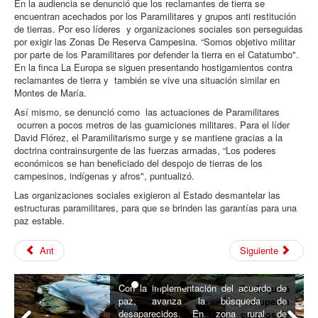
En la audiencia se denunció que los reclamantes de tierra se
encuentran acechados por los Paramilitares y grupos anti restitución
de tierras. Por eso líderes y organizaciones sociales son perseguidas
por exigir las Zonas De Reserva Campesina. “Somos objetivo militar
por parte de los Paramilitares por defender la tierra en el Catatumbo".
En la finca La Europa se siguen presentando hostigamientos contra
reclamantes de tierra y también se vive una situación similar en
Montes de María.
Así mismo, se denunció como las actuaciones de Paramilitares
ocurren a pocos metros de las guarniciones militares. Para el líder
David Flórez, el Paramilitarismo surge y se mantiene gracias a la
doctrina contrainsurgente de las fuerzas armadas, “Los poderes
económicos se han beneficiado del despojo de tierras de los
campesinos, indígenas y afros", puntualizó.
Las organizaciones sociales exigieron al Estado desmantelar las
estructuras paramilitares, para que se brinden las garantías para una
paz estable.
Ant
Siguiente
Con la implementación del acuerdo de
En Caquetá
paz, avanza la búsqueda de
recuperan
desaparecidos. En zona rural de
cuerpos de