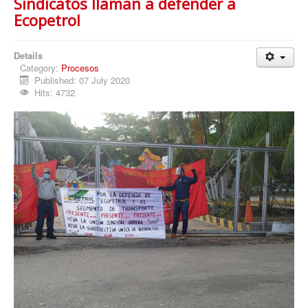
Sindicatos llaman a defender a
Ecopetrol
Details
Category:
Procesos
Published: 07 July 2020
Hits: 4732