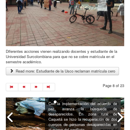
Diferentes acciones vienen realizando docentes y estudiante de la
Universidad Surcolombiana para que no se cobre matrícula en el
semestre académico.
Read more: Estudiante de la Usco reclaman matrícula cero
Page 8 of 23
Queman
casas
El domingo 12 en hora de la madruga,
sagradas del
fueron incineradas las viviendas
pueblo
ancestrales del pueblo Kankuama de La
Kankuamo
Mina en el departamento de Cesar.