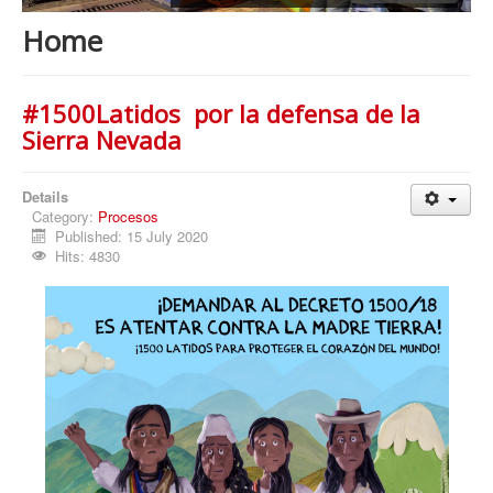
Procesos
Home
Cultura
Región
#1500Latidos por la defensa de la
Multimedia
Sierra Nevada
La Agenda
Details
Category:
Procesos
Published: 15 July 2020
Hits: 4830