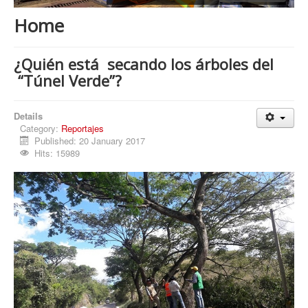
Procesos
Home
Cultura
Región
¿Quién está secando los árboles del
“Túnel Verde”?
Multimedia
La Agenda
Details
Category:
Reportajes
Published: 20 January 2017
Hits: 15989