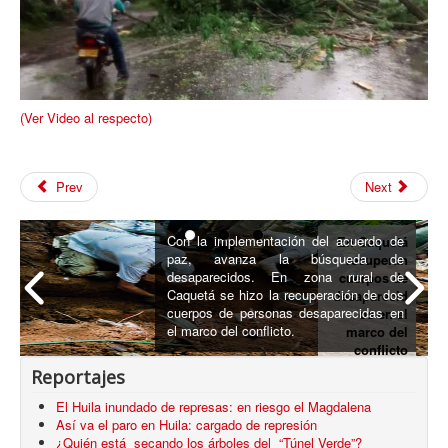
(Ver Video al respecto)
Prev
Next
Con la implementación del acuerdo de
En Caquetá
paz, avanza la búsqueda de
recuperan
desaparecidos. En zona rural de
cuerpos de
Caquetá se hizo la recuperación de dos
desaparecid
cuerpos de personas desaparecidas en
os en el
el marco del conflicto.
marco del
conflicto
armado
Reportajes
El Huila inundado de represas: en riesgo el Magdalena
Así va el paro en Huila: cargado de represión
¿Quién está secando los árboles del “Túnel Verde”?