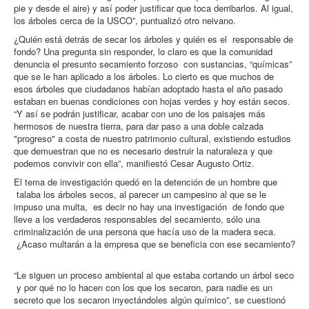
pie y desde el aire) y así poder justificar que toca derribarlos. Al igual,
los árboles cerca de la USCO”, puntualizó otro neivano.
¿Quién está detrás de secar los árboles y quién es el responsable de
fondo? Una pregunta sin responder, lo claro es que la comunidad
denuncia el presunto secamiento forzoso con sustancias, “químicas”
que se le han aplicado a los árboles. Lo cierto es que muchos de
esos árboles que ciudadanos habían adoptado hasta el año pasado
estaban en buenas condiciones con hojas verdes y hoy están secos.
“Y así se podrán justificar, acabar con uno de los paisajes más
hermosos de nuestra tierra, para dar paso a una doble calzada
"progreso" a costa de nuestro patrimonio cultural, existiendo estudios
que demuestran que no es necesario destruir la naturaleza y que
podemos convivir con ella”, manifiestó Cesar Augusto Ortiz.
El tema de investigación quedó en la detención de un hombre que
talaba los árboles secos, al parecer un campesino al que se le
impuso una multa, es decir no hay una investigación de fondo que
lleve a los verdaderos responsables del secamiento, sólo una
criminalización de una persona que hacía uso de la madera seca.
¿Acaso multarán a la empresa que se beneficia con ese secamiento?
“Le siguen un proceso ambiental al que estaba cortando un árbol seco
y por qué no lo hacen con los que los secaron, para nadie es un
secreto que los secaron inyectándoles algún químico”, se cuestionó