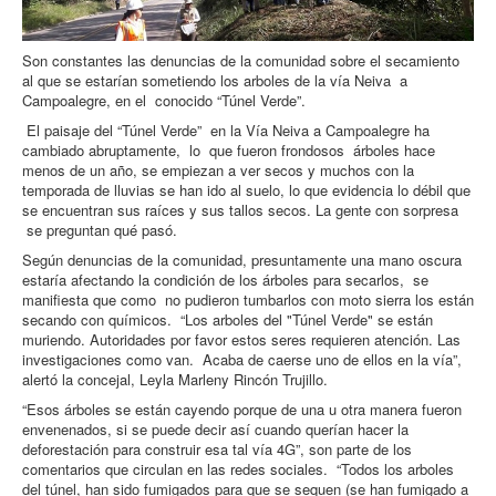
Son constantes las denuncias de la comunidad sobre el secamiento
al que se estarían sometiendo los arboles de la vía Neiva a
Campoalegre, en el conocido “Túnel Verde”.
El paisaje del “Túnel Verde” en la Vía Neiva a Campoalegre ha
cambiado abruptamente, lo que fueron frondosos árboles hace
menos de un año, se empiezan a ver secos y muchos con la
temporada de lluvias se han ido al suelo, lo que evidencia lo débil que
se encuentran sus raíces y sus tallos secos. La gente con sorpresa
se preguntan qué pasó.
Según denuncias de la comunidad, presuntamente una mano oscura
estaría afectando la condición de los árboles para secarlos, se
manifiesta que como no pudieron tumbarlos con moto sierra los están
secando con químicos. “Los arboles del "Túnel Verde" se están
muriendo. Autoridades por favor estos seres requieren atención. Las
investigaciones como van. Acaba de caerse uno de ellos en la vía”,
alertó la concejal, Leyla Marleny Rincón Trujillo.
“Esos árboles se están cayendo porque de una u otra manera fueron
envenenados, si se puede decir así cuando querían hacer la
deforestación para construir esa tal vía 4G”, son parte de los
comentarios que circulan en las redes sociales. “Todos los arboles
del túnel, han sido fumigados para que se sequen (se han fumigado a