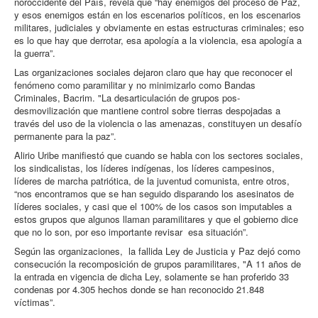
noroccidente del País, revela que “hay enemigos del proceso de Paz,
y esos enemigos están en los escenarios políticos, en los escenarios
militares, judiciales y obviamente en estas estructuras criminales; eso
es lo que hay que derrotar, esa apología a la violencia, esa apología a
la guerra”.
Las organizaciones sociales dejaron claro que hay que reconocer el
fenómeno como paramilitar y no minimizarlo como Bandas
Criminales, Bacrim. "La desarticulación de grupos pos-
desmovilización que mantiene control sobre tierras despojadas a
través del uso de la violencia o las amenazas, constituyen un desafío
permanente para la paz”.
Alirio Uribe manifiestó que cuando se habla con los sectores sociales,
los sindicalistas, los líderes indígenas, los líderes campesinos,
líderes de marcha patriótica, de la juventud comunista, entre otros,
“nos encontramos que se han seguido disparando los asesinatos de
líderes sociales, y casi que el 100% de los casos son imputables a
estos grupos que algunos llaman paramilitares y que el gobierno dice
que no lo son, por eso importante revisar esa situación”.
Según las organizaciones, la fallida Ley de Justicia y Paz dejó como
consecución la recomposición de grupos paramilitares, "A 11 años de
la entrada en vigencia de dicha Ley, solamente se han proferido 33
condenas por 4.305 hechos donde se han reconocido 21.848
víctimas”.