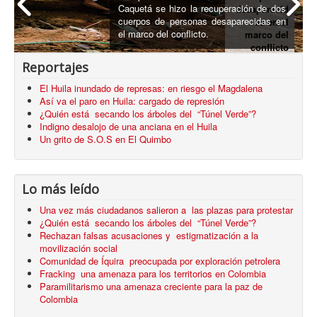
Caquetá se hizo la recuperación de dos
desaparecid
cuerpos de personas desaparecidas en
os en el
el marco del conflicto.
marco del
conflicto
armado
Reportajes
El Huila inundado de represas: en riesgo el Magdalena
Así va el paro en Huila: cargado de represión
¿Quién está secando los árboles del “Túnel Verde”?
Indigno desalojo de una anciana en el Huila
Un grito de S.O.S en El Quimbo
Lo más leído
Una vez más ciudadanos salieron a las plazas para protestar
¿Quién está secando los árboles del “Túnel Verde”?
Rechazan falsas acusaciones y estigmatización a la
movilización social
Comunidad de Íquira preocupada por exploración petrolera
Fracking una amenaza para los territorios en Colombia
Paramilitarismo una amenaza creciente para la paz de
Colombia