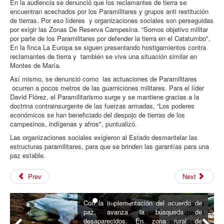
En la audiencia se denunció que los reclamantes de tierra se
encuentran acechados por los Paramilitares y grupos anti restitución
de tierras. Por eso líderes y organizaciones sociales son perseguidas
por exigir las Zonas De Reserva Campesina. “Somos objetivo militar
por parte de los Paramilitares por defender la tierra en el Catatumbo".
En la finca La Europa se siguen presentando hostigamientos contra
reclamantes de tierra y también se vive una situación similar en
Montes de María.
Así mismo, se denunció como las actuaciones de Paramilitares
ocurren a pocos metros de las guarniciones militares. Para el líder
David Flórez, el Paramilitarismo surge y se mantiene gracias a la
doctrina contrainsurgente de las fuerzas armadas, “Los poderes
económicos se han beneficiado del despojo de tierras de los
campesinos, indígenas y afros", puntualizó.
Las organizaciones sociales exigieron al Estado desmantelar las
estructuras paramilitares, para que se brinden las garantías para una
paz estable.
Prev
Next
Con la implementación del acuerdo de
En Caquetá
paz, avanza la búsqueda de
recuperan
desaparecidos. En zona rural de
cuerpos de