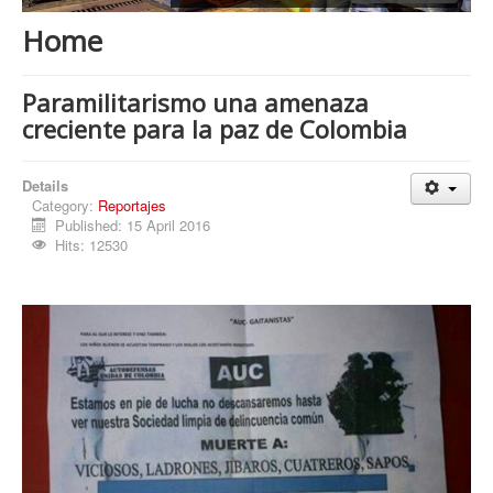
Procesos
Home
Cultura
Región
Paramilitarismo una amenaza
creciente para la paz de Colombia
Multimedia
La Agenda
Details
Category:
Reportajes
Published: 15 April 2016
Hits: 12530