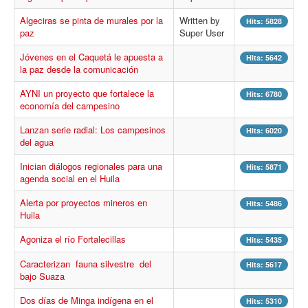
Procesos
Algeciras se pinta de murales por la
Written by
Hits: 5828
Cultura
paz
Super User
Región
Jóvenes en el Caquetá le apuesta a
Hits: 5642
la paz desde la comunicación
Multimedia
AYNI un proyecto que fortalece la
Hits: 6780
La Agenda
economía del campesino
Lanzan serie radial: Los campesinos
Hits: 6020
del agua
Inician diálogos regionales para una
Hits: 5871
agenda social en el Huila
Alerta por proyectos mineros en
Hits: 5486
Huila
Agoniza el río Fortalecillas
Hits: 5435
Caracterizan fauna silvestre del
Hits: 5617
bajo Suaza
Dos días de Minga indígena en el
Hits: 5310