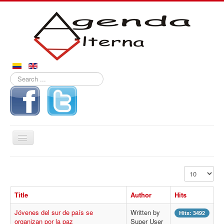
Search
...
Toggle
Navigation
Inicio
Display #
Noticias
Title
Author
Hits
Derechos
Jóvenes del sur de país se
Written by
Reportajes
Hits: 3492
organizan por la paz
Super User