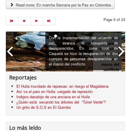
Read more: En marcha Semana por la Paz en Colombia
Page 5 of 23
Con la implementación del acuerdo de
En Caquetá
paz, avanza la búsqueda de
recuperan
desaparecidos. En zona rural de
cuerpos de
Caquetá se hizo la recuperación de dos
desaparecid
cuerpos de personas desaparecidas en
os en el
el marco del conflicto.
marco del
conflicto
armado
Reportajes
El Huila inundado de represas: en riesgo el Magdalena
Así va el paro en Huila: cargado de represión
Indigno desalojo de una anciana en el Huila
¿Quién está secando los árboles del “Túnel Verde”?
Un grito de S.O.S en El Quimbo
Lo más leído