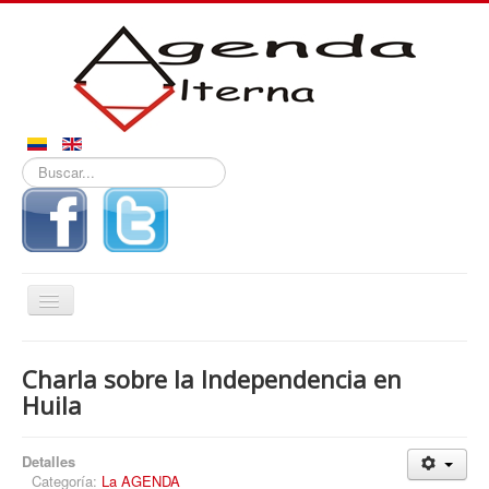
Buscar...
Alternar
navegación
Inicio
Charla sobre la Independencia en
Noticias
Huila
Derechos
Detalles
Reportajes
Categoría:
La AGENDA