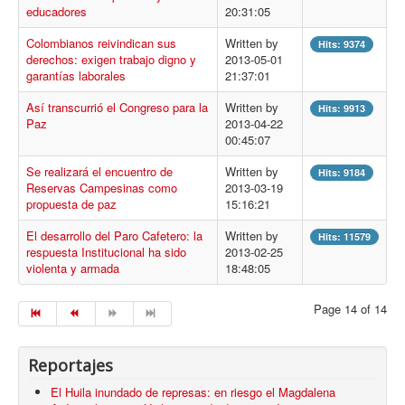
educadores
Procesos
20:31:05
Cultura
Colombianos reivindican sus
Written by
Hits: 9374
derechos: exigen trabajo digno y
2013-05-01
Región
garantías laborales
21:37:01
Multimedia
Así transcurrió el Congreso para la
Written by
Hits: 9913
Paz
2013-04-22
La Agenda
00:45:07
Se realizará el encuentro de
Written by
Hits: 9184
Reservas Campesinas como
2013-03-19
propuesta de paz
15:16:21
El desarrollo del Paro Cafetero: la
Written by
Hits: 11579
respuesta Institucional ha sido
2013-02-25
violenta y armada
18:48:05
Page 14 of 14
Reportajes
El Huila inundado de represas: en riesgo el Magdalena