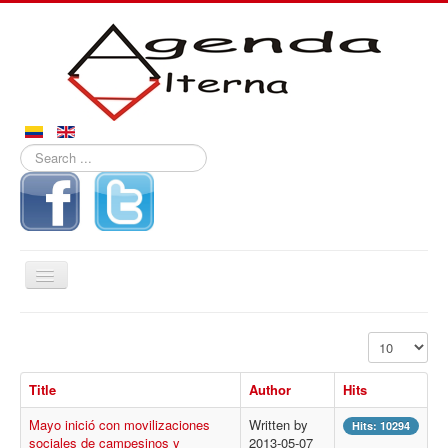
Search
...
Toggle
Navigation
Inicio
Display #
Noticias
Title
Author
Hits
Derechos
Mayo inició con movilizaciones
Written by
Reportajes
Hits: 10294
sociales de campesinos y
2013-05-07