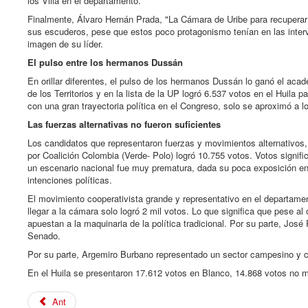
los Villa en el departamento.
Finalmente, Álvaro Hernán Prada, "La Cámara de Uribe para recuperar l
sus escuderos, pese que estos poco protagonismo tenían en las inter
imagen de su líder.
El pulso entre los hermanos Dussán
En orillar diferentes, el pulso de los hermanos Dussán lo ganó el ac
de los Territorios y en la lista de la UP logró 6.537 votos en el Huil
con una gran trayectoria política en el Congreso, solo se aproximó a lo
Las fuerzas alternativas no fueron suficientes
Los candidatos que representaron fuerzas y movimientos alternativos, 
por Coalición Colombia (Verde- Polo) logró 10.755 votos. Votos signific
un escenario nacional fue muy prematura, dada su poca exposición en 
intenciones políticas.
El movimiento cooperativista grande y representativo en el departame
llegar a la cámara solo logró 2 mil votos. Lo que significa que pese a
apuestan a la maquinaria de la política tradicional. Por su parte, José
Senado.
Por su parte, Argemiro Burbano representado un sector campesino y caf
En el Huila se presentaron 17.612 votos en Blanco, 14.868 votos no m
Ant