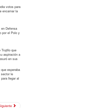
edia votos para
e encarnar la
l en Defensa
o por el Polo y
Trujillo que
su aspiración a
resuró en sus
o que esperaba
 sector le
para llegar al
Siguiente