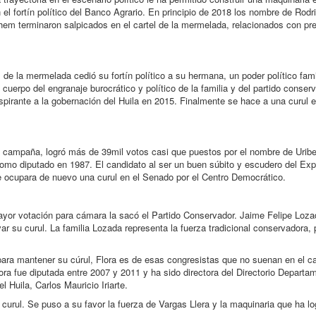
 el fortín político del Banco Agrario. En principio de 2018 los nombre de Rodri
em terminaron salpicados en el cartel de la mermelada, relacionados con p
 la mermelada cedió su fortín político a su hermana, un poder político fami
l cuerpo del engranaje burocrático y político de la familia y del partido conser
pirante a la gobernación del Huila en 2015. Finalmente se hace a una curul 
e campaña, logró más de 39mil votos casi que puestos por el nombre de Urib
como diputado en 1987. El candidato al ser un buen súbito y escudero del Exp
ue ocupara de nuevo una curul en el Senado por el Centro Democrático.
ayor votación para cámara la sacó el Partido Conservador. Jaime Felipe Loza
var su curul. La familia Lozada representa la fuerza tradicional conservadora,
ara mantener su cúrul, Flora es de esas congresistas que no suenan en el ca
ora fue diputada entre 2007 y 2011 y ha sido directora del Directorio Departam
 Huila, Carlos Mauricio Iriarte.
a curul. Se puso a su favor la fuerza de Vargas Llera y la maquinaria que ha lo