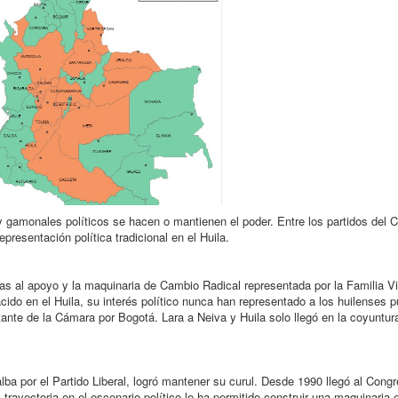
y gamonales políticos se hacen o mantienen el poder. Entre los partidos del C
resentación política tradicional en el Huila.
as al apoyo y la maquinaria de Cambio Radical representada por la Familia Vi
ido en el Huila, su interés político nunca han representado a los huilenses 
tante de la Cámara por Bogotá. Lara a Neiva y Huila solo llegó en la coyuntura
lalba por el Partido Liberal, logró mantener su curul. Desde 1990 llegó al Con
rayectoria en el escenario político le ha permitido construir una maquinaria e