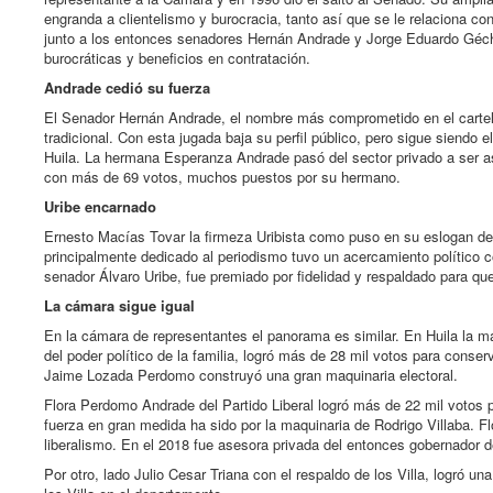
engranda a clientelismo y burocracia, tanto así que se le relaciona con
junto a los entonces senadores Hernán Andrade y Jorge Eduardo Géch
burocráticas y beneficios en contratación.
Andrade cedió su fuerza
El Senador Hernán Andrade, el nombre más comprometido en el cartel de
tradicional. Con esta jugada baja su perfil público, pero sigue siendo e
Huila. La hermana Esperanza Andrade pasó del sector privado a ser as
con más de 69 votos, muchos puestos por su hermano.
Uribe encarnado
Ernesto Macías Tovar la firmeza Uribista como puso en su eslogan d
principalmente dedicado al periodismo tuvo un acercamiento político 
senador Álvaro Uribe, fue premiado por fidelidad y respaldado para q
La cámara sigue igual
En la cámara de representantes el panorama es similar. En Huila la m
del poder político de la familia, logró más de 28 mil votos para conser
Jaime Lozada Perdomo construyó una gran maquinaria electoral.
Flora Perdomo Andrade del Partido Liberal logró más de 22 mil votos p
fuerza en gran medida ha sido por la maquinaria de Rodrigo Villaba. Fl
liberalismo. En el 2018 fue asesora privada del entonces gobernador del
Por otro, lado Julio Cesar Triana con el respaldo de los Villa, logró un