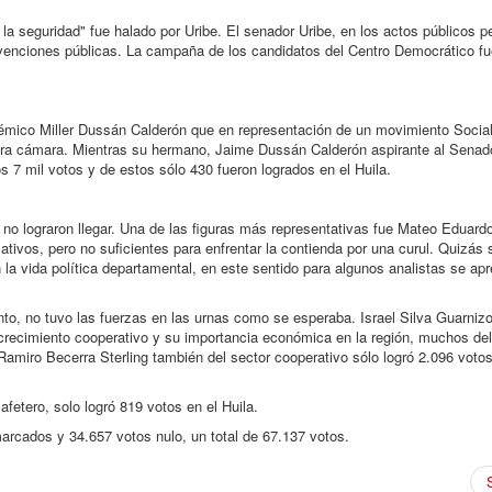
a seguridad" fue halado por Uribe. El senador Uribe, en los actos públicos p
venciones públicas. La campaña de los candidatos del Centro Democrático fu
adémico Miller Dussán Calderón que en representación de un movimiento Socia
a para cámara. Mientras su hermano, Jaime Dussán Calderón aspirante al Senad
s 7 mil votos y de estos sólo 430 fueron logrados en el Huila.
no lograron llegar. Una de las figuras más representativas fue Mateo Eduardo 
ativos, pero no suficientes para enfrentar la contienda por una curul. Quizás 
la vida política departamental, en este sentido para algunos analistas se ap
nto, no tuvo las fuerzas en las urnas como se esperaba. Israel Silva Guarniz
l crecimiento cooperativo y su importancia económica en la región, muchos del
 Ramiro Becerra Sterling también del sector cooperativo sólo logró 2.096 votos 
etero, solo logró 819 votos en el Huila.
arcados y 34.657 votos nulo, un total de 67.137 votos.