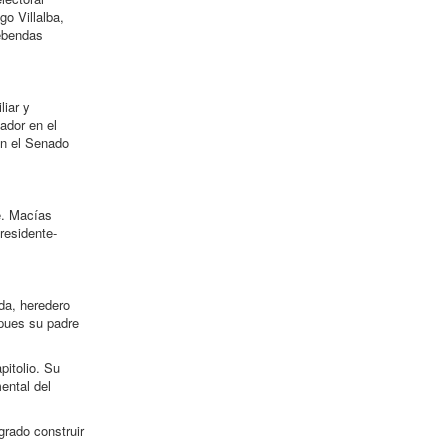
go Villalba,
rebendas
liar y
vador en el
en el Senado
e. Macías
residente-
da, heredero
 pues su padre
pitolio. Su
ental del
grado construir