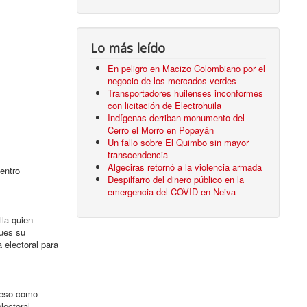
Lo más leído
En peligro en Macizo Colombiano por el
negocio de los mercados verdes
Transportadores huilenses inconformes
con licitación de Electrohuila
Indígenas derriban monumento del
Cerro el Morro en Popayán
Un fallo sobre El Quimbo sin mayor
transcendencia
Algeciras retornó a la violencia armada
entro
Despilfarro del dinero público en la
emergencia del COVID en Neiva
lla quien
pues su
 electoral para
greso como
lectoral