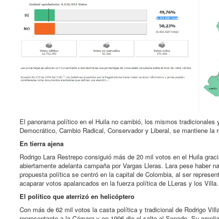
El panorama político en el Huila no cambió, los mismos tradicionales 
Democrático, Cambio Radical, Conservador y Liberal, se mantiene la rep
En tierra ajena
Rodrigo Lara Restrepo consiguió más de 20 mil votos en el Huila graci
abiertamente adelanta campaña por Vargas Lleras. Lara pese haber nac
propuesta política se centró en la capital de Colombia, al ser represen
acaparar votos apalancados en la fuerza política de LLeras y los Villa.
El político que aterrizó en helicóptero
Con más de 62 mil votos la casta política y tradicional de Rodrigo Vil
representante a la Cámara y en 1996 dio el salto al Senado. Su amplia t