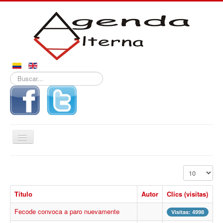
Buscar...
Alternar
navegación
Inicio
Mostrar #
Noticias
Título
Autor
Clics (visitas)
Derechos
Fecode convoca a paro nuevamente
Reportajes
Visitas: 4998