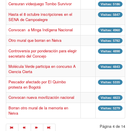
Censuran videojuego Tombo Survivor
Procesos
Visitas: 5186
Cultura
Hasta el 8 octubre inscripciones en el
Visitas: 5847
SENA de Campoalegre
Región
Convocan a Minga Indígena Nacional
Visitas: 4960
Multimedia
Otro mural que borran en Neiva
Visitas: 5782
La Agenda
Controversia por ponderación para elegir
Visitas: 4898
secretario del Concejo
Molécula Verde participa en concurso A
Visitas: 4843
Ciencia Cierta
Pescador afectado por El Quimbo
Visitas: 5335
protesta en Bogotá
Convocan nueva movilización nacional
Visitas: 4823
Borran otro mural de la memoria en
Visitas: 5279
Neiva
Página 4 de 14