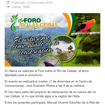
Publicado: 13 Diciembre 2019
Procesos
Visitas: 5299
Cultura
Región
Multimedia
La Agenda
En Neiva se realizará el Foro sobre el Río las Ceibas, el tema
abordado será el aviturismo.
El evento se realizará el martes 17 de diciembre en el Centro de
Convenciones, José Eustasio Rivera a las 8 de la mañana.
El foro hace parte del proyecto de restauración de la cuenca del río
Las Ceibas, el río que brinda agua a la capital del Huila.
Entre los ponentes participará, Manuel Vicente Sánchez de la Red de