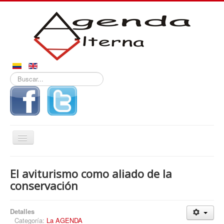
Buscar...
Alternar
navegación
Inicio
El aviturismo como aliado de la
Noticias
conservación
Derechos
Detalles
Reportajes
Categoría:
La AGENDA