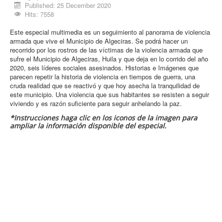
Published: 25 December 2020
Procesos
Hits: 7558
Cultura
Este especial multimedia es un seguimiento al panorama de violencia
Región
armada que vive el Municipio de Algeciras. Se podrá hacer un
recorrido por los rostros de las víctimas de la violencia armada que
Multimedia
sufre el Municipio de Algeciras, Huila y que deja en lo corrido del año
2020, seis líderes sociales asesinados. Historias e Imágenes que
La Agenda
parecen repetir la historia de violencia en tiempos de guerra, una
cruda realidad que se reactivó y que hoy asecha la tranquilidad de
este municipio. Una violencia que sus habitantes se resisten a seguir
viviendo y es razón suficiente para seguir anhelando la paz.
*Instrucciones haga clic en los iconos de la imagen para
ampliar la información disponible del especial.