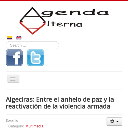
Search
...
Toggle
Navigation
Inicio
Algeciras: Entre el anhelo de paz y la
Noticias
reactivación de la violencia armada
Derechos
Details
Reportajes
Category:
Multimedia