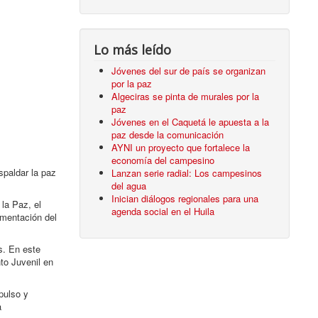
Lo más leído
Jóvenes del sur de país se organizan
por la paz
Algeciras se pinta de murales por la
paz
Jóvenes en el Caquetá le apuesta a la
paz desde la comunicación
AYNI un proyecto que fortalece la
economía del campesino
spaldar la paz
Lanzan serie radial: Los campesinos
del agua
Inician diálogos regionales para una
 la Paz, el
agenda social en el Huila
ementación del
s. En este
to Juvenil en
pulso y
a